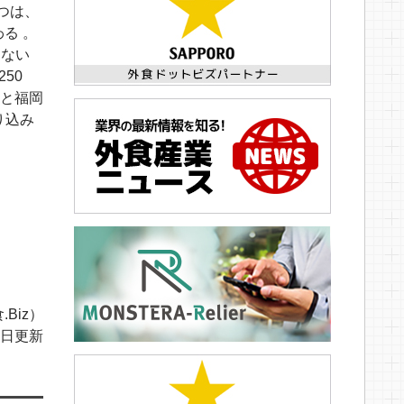
つは、
る 。
こない
50
」と福岡
り込み
.Biz）
25日更新