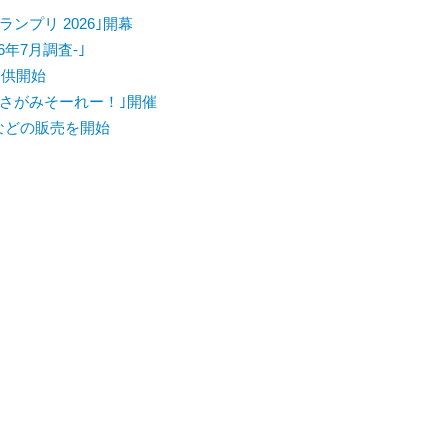
ンプリ 2026｣開幕
6年7月調査-｣
提供開始
さがみそーれー！｣開催
｣などの販売を開始