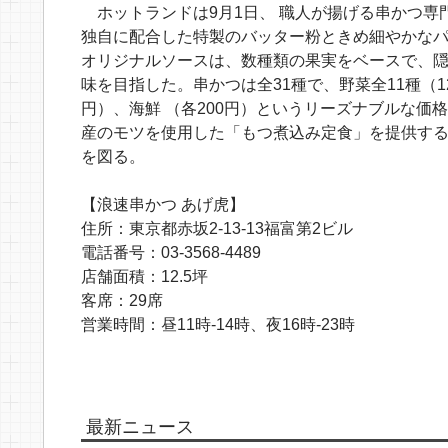
ホットランドは9月1日、 職人が揚げる串かつ専
独自に配合した特製のバッター粉ときめ細やかなパ
オリジナルソースは、数種類の果実をベースで、
味を目指した。串かつは全31種で、野菜全11種（120
円）、海鮮 （各200円）というリーズナブルな
産のモツを使用した「もつ煮込み定食」を提供する
を図る。
【浪速串かつ あげ虎】
住所：東京都赤坂2-13-13福富第2ビル
電話番号：03-3568-4489
店舗面積：12.5坪
客席：29席
営業時間：昼11時-14時、夜16時-23時
最新ニュース