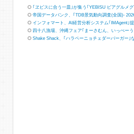
｢ヱビスに合う一皿｣が集う｢YEBISU ビアグルメグラ
帝国データバンク、｢TDB景気動向調査(全国)- 202
インフォマート、AI経営分析システム｢IMAgent｣
四十八漁場、沖縄フェア｢まーさむん、いっぺーう
Shake Shack、｢ハラペーニョチェダーバーガー