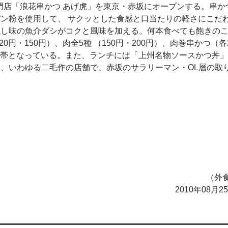
門店「浪花串かつ あげ虎」を東京・赤坂にオープンする。串か
ン粉を使用して、 サクッとした食感と口当たりの軽さにこだわ
隠し味の魚介ダシがコクと風味を加える。何本食べても飽きの
円・150円）、肉全5種 （150円・200円）、肉巻串かつ（各2
価格帯となっている。また、ランチには「上州名物ソースかつ丼
、いわゆる二毛作の店舗で、赤坂のサラリーマン・OL層の取
（外食
2010年08月