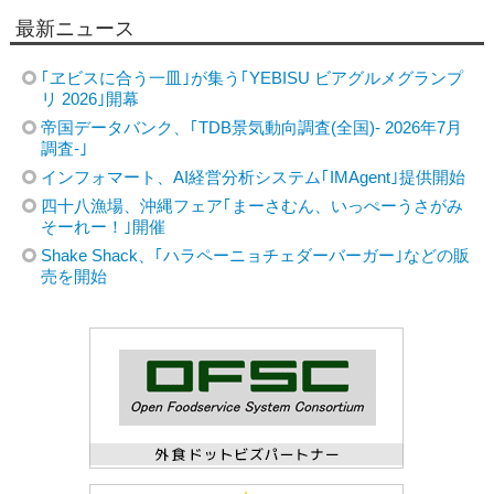
最新ニュース
｢ヱビスに合う一皿｣が集う｢YEBISU ビアグルメグランプ
リ 2026｣開幕
帝国データバンク、｢TDB景気動向調査(全国)- 2026年7月
調査-｣
インフォマート、AI経営分析システム｢IMAgent｣提供開始
四十八漁場、沖縄フェア｢まーさむん、いっぺーうさがみ
そーれー！｣開催
Shake Shack、｢ハラペーニョチェダーバーガー｣などの販
売を開始