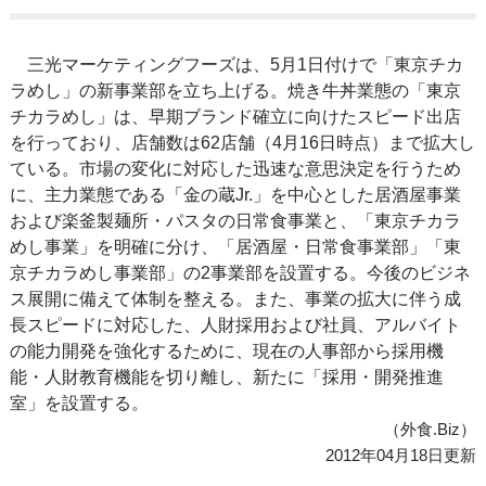
三光マーケティングフーズは、5月1日付けで「東京チカ
ラめし」の新事業部を立ち上げる。焼き牛丼業態の「東京
チカラめし」は、早期ブランド確立に向けたスピード出店
を行っており、店舗数は62店舗（4月16日時点）まで拡大し
ている。市場の変化に対応した迅速な意思決定を行うため
に、主力業態である「金の蔵Jr.」を中心とした居酒屋事業
および楽釜製麺所・パスタの日常食事業と、「東京チカラ
めし事業」を明確に分け、「居酒屋・日常食事業部」「東
京チカラめし事業部」の2事業部を設置する。今後のビジネ
ス展開に備えて体制を整える。また、事業の拡大に伴う成
長スピードに対応した、人財採用および社員、アルバイト
の能力開発を強化するために、現在の人事部から採用機
能・人財教育機能を切り離し、新たに「採用・開発推進
室」を設置する。
（外食.Biz）
2012年04月18日更新