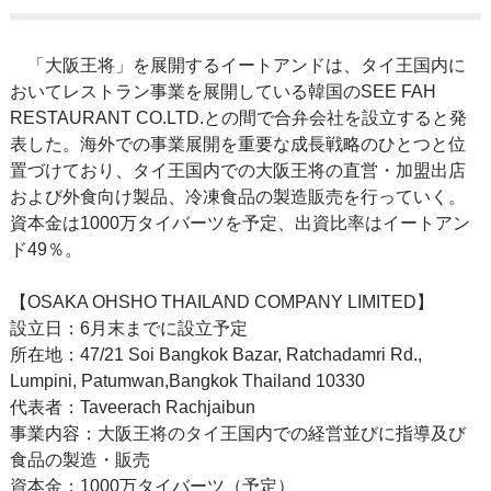
「大阪王将」を展開するイートアンドは、タイ王国内に
おいてレストラン事業を展開している韓国のSEE FAH
RESTAURANT CO.LTD.との間で合弁会社を設立すると発
表した。海外での事業展開を重要な成長戦略のひとつと位
置づけており、タイ王国内での大阪王将の直営・加盟出店
および外食向け製品、冷凍食品の製造販売を行っていく。
資本金は1000万タイバーツを予定、出資比率はイートアン
ド49％。
【OSAKA OHSHO THAILAND COMPANY LIMITED】
設立日：6月末までに設立予定
所在地：47/21 Soi Bangkok Bazar, Ratchadamri Rd.,
Lumpini, Patumwan,Bangkok Thailand 10330
代表者：Taveerach Rachjaibun
事業内容：大阪王将のタイ王国内での経営並びに指導及び
食品の製造・販売
資本金：1000万タイバーツ（予定）