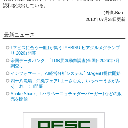
親和を演出している。
（外食.Biz）
2010年07月28日更新
最新ニュース
｢ヱビスに合う一皿｣が集う｢YEBISU ビアグルメグランプ
リ 2026｣開幕
帝国データバンク、｢TDB景気動向調査(全国)- 2026年7月
調査-｣
インフォマート、AI経営分析システム｢IMAgent｣提供開始
四十八漁場、沖縄フェア｢まーさむん、いっぺーうさがみ
そーれー！｣開催
Shake Shack、｢ハラペーニョチェダーバーガー｣などの販
売を開始