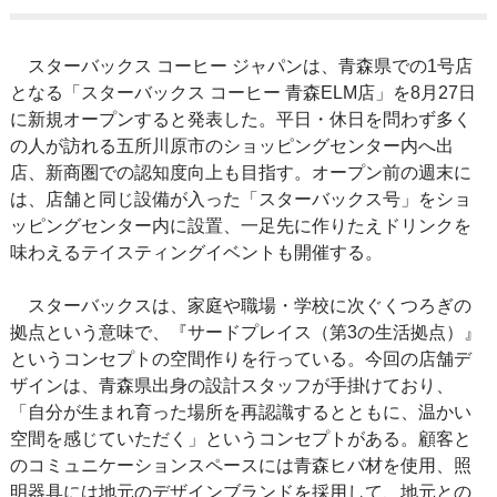
スターバックス コーヒー ジャパンは、青森県での1号店
となる「スターバックス コーヒー 青森ELM店」を8月27日
に新規オープンすると発表した。平日・休日を問わず多く
の人が訪れる五所川原市のショッピングセンター内へ出
店、新商圏での認知度向上も目指す。オープン前の週末に
は、店舗と同じ設備が入った「スターバックス号」をショ
ッピングセンター内に設置、一足先に作りたえドリンクを
味わえるテイスティングイベントも開催する。
スターバックスは、家庭や職場・学校に次ぐくつろぎの
拠点という意味で、『サードプレイス（第3の生活拠点）』
というコンセプトの空間作りを行っている。今回の店舗デ
ザインは、青森県出身の設計スタッフが手掛けており、
「自分が生まれ育った場所を再認識するとともに、温かい
空間を感じていただく」というコンセプトがある。顧客と
のコミュニケーションスペースには青森ヒバ材を使用、照
明器具には地元のデザインブランドを採用して、地元との