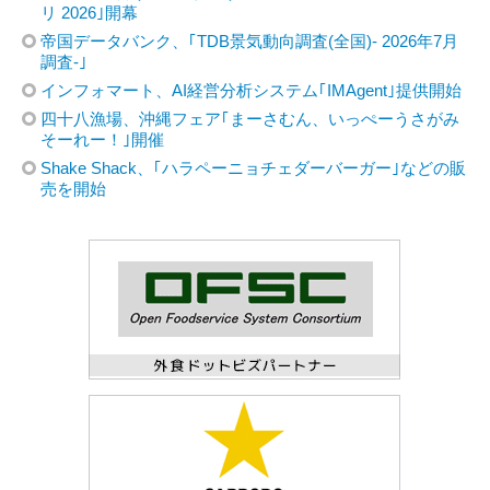
リ 2026｣開幕
帝国データバンク、｢TDB景気動向調査(全国)- 2026年7月
調査-｣
インフォマート、AI経営分析システム｢IMAgent｣提供開始
四十八漁場、沖縄フェア｢まーさむん、いっぺーうさがみ
そーれー！｣開催
Shake Shack、｢ハラペーニョチェダーバーガー｣などの販
売を開始