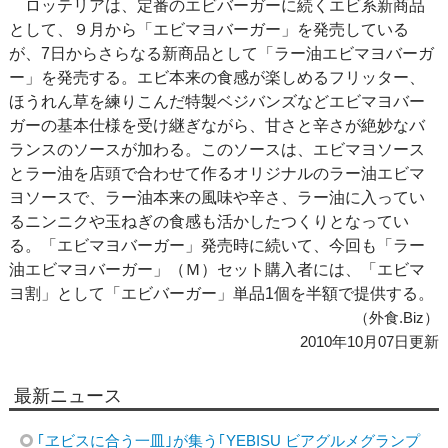
ロッテリアは、定番のエビバーガーに続くエビ系新商品
として、９月から「エビマヨバーガー」を発売している
が、7日からさらなる新商品として「ラー油エビマヨバーガ
ー」を発売する。エビ本来の食感が楽しめるフリッター、
ほうれん草を練りこんだ特製ベジバンズなどエビマヨバー
ガーの基本仕様を受け継ぎながら、甘さと辛さが絶妙なバ
ランスのソースが加わる。このソースは、エビマヨソース
とラー油を店頭で合わせて作るオリジナルのラー油エビマ
ヨソースで、ラー油本来の風味や辛さ、ラー油に入ってい
るニンニクや玉ねぎの食感も活かしたつくりとなってい
る。「エビマヨバーガー」発売時に続いて、今回も「ラー
油エビマヨバーガー」（Ｍ）セット購入者には、「エビマ
ヨ割」として「エビバーガー」単品1個を半額で提供する。
（外食.Biz）
2010年10月07日更新
最新ニュース
｢ヱビスに合う一皿｣が集う｢YEBISU ビアグルメグランプ