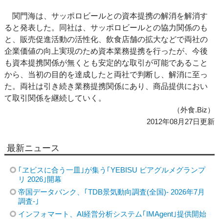
関門海は、サッポロビールとの資本提携の解消を解消す
ると発表した。同社は、サッポロビールとの協力関係のも
と、販売促進活動の活性化、飲食店舗の拡大などで両社の
企業価値の向上実現のため資本業務提携を行ったが、今後
も資本提携関係が無くとも安定的な取引が可能であること
から、当初の目的を達成したと両社で判断し、解消に至っ
た。両社は引き続き業務提携関係にあり、商品提供におい
て取引関係を継続していく。
（外食.Biz）
2012年08月27日更新
最新ニュース
｢ヱビスに合う一皿｣が集う｢YEBISU ビアグルメグランプ
リ 2026｣開幕
帝国データバンク、｢TDB景気動向調査(全国)- 2026年7月
調査-｣
インフォマート、AI経営分析システム｢IMAgent｣提供開始