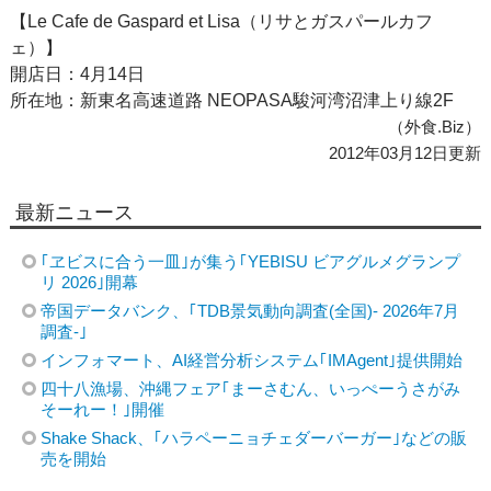
【Le Cafe de Gaspard et Lisa（リサとガスパールカフ
ェ）】
開店日：4月14日
所在地：新東名高速道路 NEOPASA駿河湾沼津上り線2F
（外食.Biz）
2012年03月12日更新
最新ニュース
｢ヱビスに合う一皿｣が集う｢YEBISU ビアグルメグランプ
リ 2026｣開幕
帝国データバンク、｢TDB景気動向調査(全国)- 2026年7月
調査-｣
インフォマート、AI経営分析システム｢IMAgent｣提供開始
四十八漁場、沖縄フェア｢まーさむん、いっぺーうさがみ
そーれー！｣開催
Shake Shack、｢ハラペーニョチェダーバーガー｣などの販
売を開始