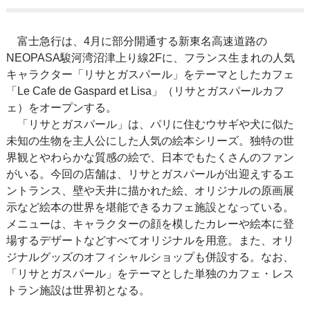
富士急行は、4月に部分開通する新東名高速道路の
NEOPASA駿河湾沼津上り線2Fに、フランス生まれの人気
キャラクター「リサとガスパール」をテーマとしたカフェ
「Le Cafe de Gaspard et Lisa」（リサとガスパールカフ
ェ）をオープンする。
「リサとガスパール」は、パリに住むウサギや犬に似た
未知の生物を主人公にした人気の絵本シリーズ。独特の世
界観とやわらかな質感の絵で、日本でもたくさんのファン
がいる。今回の店舗は、リサとガスパールが出迎えするエ
ントランス、壁や天井に描かれた絵、オリジナルの原画展
示など絵本の世界を堪能できるカフェ施設となっている。
メニューは、キャラクターの顔を模したカレーや絵本に登
場するデザートなどすべてオリジナルを用意。また、オリ
ジナルグッズのオフィシャルショップも併設する。なお、
「リサとガスパール」をテーマとした単独のカフェ・レス
トラン施設は世界初となる。