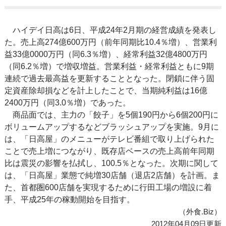
ハイデイ日高は6日、平成24年2月期の経営成績を発表し
た。売上高274億600万円（前年同期比10.4％増）、営業利
益33億0000万円（同6.3％増）、経常利益32億4800万円
（同6.2％増）で増収増益。営業利益・経常利益ともに9期
連続で過去最高益を更新することとなった。閉鎖に伴う固
定資産除却損などを計上したことで、当期純利益は16億
2400万円（同3.0％増）であった。
商品面では、主力の「餃子」を5個190円から6個200円に
ボリュームアップするなどブラッシュアップを実施。9月に
は、「日高屋」のメニューがテレビ番組で取り上げられた
ことで売上増につながり、既存店ベースの売上高前年同期
比は震災の影響を払拭し、100.5％となった。次期に関して
は、「日高屋」業態で純増30店舗（退店2店舗）を計画。ま
た、首都圏600店舗を実現するために行田工場の増設に着
手、平成25年の稼動開始を目指す。
（外食.Biz）
2012年04月09日更新