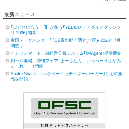
最新ニュース
｢ヱビスに合う一皿｣が集う｢YEBISU ビアグルメグランプ
リ 2026｣開幕
帝国データバンク、｢TDB景気動向調査(全国)- 2026年7月
調査-｣
インフォマート、AI経営分析システム｢IMAgent｣提供開始
四十八漁場、沖縄フェア｢まーさむん、いっぺーうさがみ
そーれー！｣開催
Shake Shack、｢ハラペーニョチェダーバーガー｣などの販
売を開始