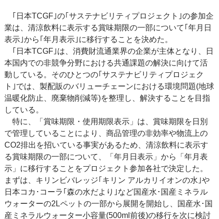
｢日本TCGF｣の｢サステナビリティプロジェクト｣の参加企
業は、清涼飲料に表示する賞味期限の一部について｢年月日
表示｣から｢年月表示｣に移行することを決めた。
｢日本TCGF｣は、消費財流通業界の企業が主体となり、日
本国内での非競争分野における共通課題の解決に向けて活
動している。そのひとつの｢サステナビリティプロジェク
ト｣では、製配販のバリューチェーンにおける環境問題(地球
温暖化防止、廃棄物削減等)を整理し、解決することを目指
している。
特に、「賞味期限・使用期限表示」は、賞味期限を日別
で管理していることにより、商品管理の非効率や物流上の
CO2排出を招いている事実があるため、清涼飲料に表示す
る賞味期限の一部について、「年月日表示」から「年月表
示」に移行することをプロジェクト参加各社で決定した。
まずは、キリンビバレッジ｢キリン アルカリイオンの水｣や
日本コカ･コーラ｢森の水だより｣など国産水･国産ミネラル
ウォーターの2Lペットの一部から展開を開始し、国産水･国
産ミネラルウォーター小容量(500ml前後)の移行を次に検討