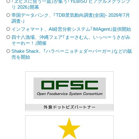
｢ヱビスに合う一皿｣が集う｢YEBISU ビアグルメグランプ
リ 2026｣開幕
帝国データバンク、｢TDB景気動向調査(全国)- 2026年7月
調査-｣
インフォマート、AI経営分析システム｢IMAgent｣提供開始
四十八漁場、沖縄フェア｢まーさむん、いっぺーうさがみ
そーれー！｣開催
Shake Shack、｢ハラペーニョチェダーバーガー｣などの販
売を開始