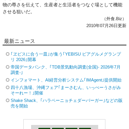
物の尊さを伝えて、生産者と生活者をつなぐ場として機能
させる狙いだ。
（外食.Biz）
2010年07月26日更新
最新ニュース
｢ヱビスに合う一皿｣が集う｢YEBISU ビアグルメグランプ
リ 2026｣開幕
帝国データバンク、｢TDB景気動向調査(全国)- 2026年7月
調査-｣
インフォマート、AI経営分析システム｢IMAgent｣提供開始
四十八漁場、沖縄フェア｢まーさむん、いっぺーうさがみ
そーれー！｣開催
Shake Shack、｢ハラペーニョチェダーバーガー｣などの販
売を開始