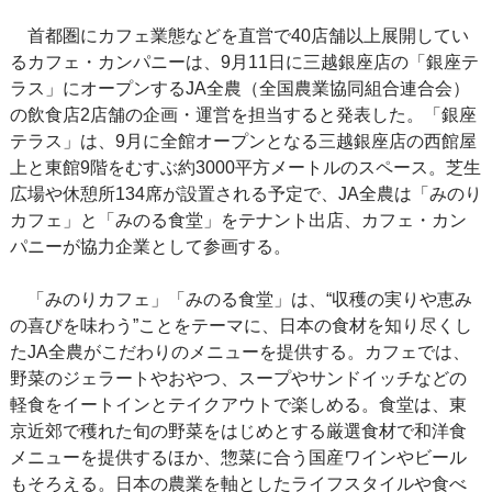
首都圏にカフェ業態などを直営で40店舗以上展開してい
るカフェ・カンパニーは、9月11日に三越銀座店の「銀座テ
ラス」にオープンするJA全農（全国農業協同組合連合会）
の飲食店2店舗の企画・運営を担当すると発表した。「銀座
テラス」は、9月に全館オープンとなる三越銀座店の西館屋
上と東館9階をむすぶ約3000平方メートルのスペース。芝生
広場や休憩所134席が設置される予定で、JA全農は「みのり
カフェ」と「みのる食堂」をテナント出店、カフェ・カン
パニーが協力企業として参画する。
「みのりカフェ」「みのる食堂」は、“収穫の実りや恵み
の喜びを味わう”ことをテーマに、日本の食材を知り尽くし
たJA全農がこだわりのメニューを提供する。カフェでは、
野菜のジェラートやおやつ、スープやサンドイッチなどの
軽食をイートインとテイクアウトで楽しめる。食堂は、東
京近郊で穫れた旬の野菜をはじめとする厳選食材で和洋食
メニューを提供するほか、惣菜に合う国産ワインやビール
もそろえる。日本の農業を軸としたライフスタイルや食べ