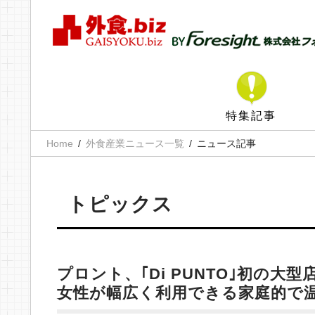
特集記事
Home
外食産業ニュース一覧
ニュース記事
トピックス
プロント、｢Di PUNTO｣初の大
女性が幅広く利用できる家庭的で