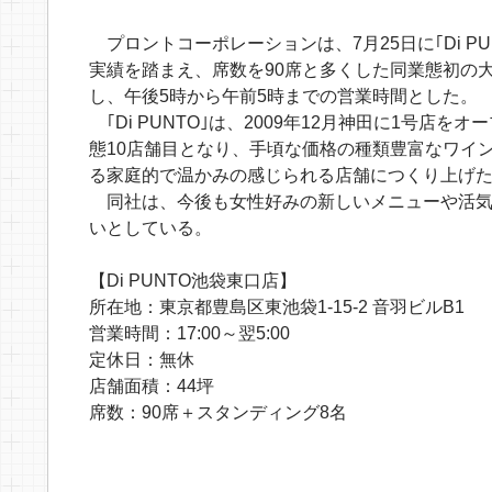
プロントコーポレーションは、7月25日に｢Di PU
実績を踏まえ、席数を90席と多くした同業態初の
し、午後5時から午前5時までの営業時間とした。
｢Di PUNTO｣は、2009年12月神田に1号店を
態10店舗目となり、手頃な価格の種類豊富なワイ
る家庭的で温かみの感じられる店舗につくり上げ
同社は、今後も女性好みの新しいメニューや活気
いとしている。
【Di PUNTO池袋東口店】
所在地：東京都豊島区東池袋1-15-2 音羽ビルB1
営業時間：17:00～翌5:00
定休日：無休
店舗面積：44坪
席数：90席＋スタンディング8名