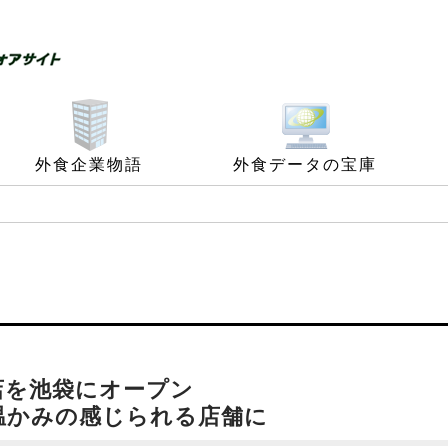
外食企業物語
外食データの宝庫
型店を池袋にオープン
温かみの感じられる店舗に