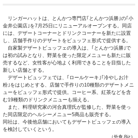
リンガーハットは、とんかつ専門店｢とんかつ浜勝｣の｢小
金井公園店｣を7月25日にリニューアルオープンする。同店
には、デザートコーナーとドリンクコーナーを新たに設置
し、店舗手作りのデザートをビュッフェ形式で提供する。
自家製デザートビュッフェの導入は、｢とんかつ浜勝｣で
は初の試みとなり、野菜を使った限定メニューも新たに販
売するなど、女性客が心地よく利用できることを目指した
新しい店舗とする。
デザートビュッフェでは、｢ロールケーキ｣｢冷やしお汁
粉｣をはじめとする、店舗で手作りの10種類のデザートメニ
ューをビュッフェ形式で提供。コーヒー系、紅茶などを含
む19種類のドリンクメニューも揃える。
また、料理研究家の河合真理氏が監修した、野菜を使っ
た同店限定のヘルシーメニュー5商品も販売する。
同社は、今後他店舗においてもデザートビュッフェの導入
を検討していくという。
（外食.Biz）