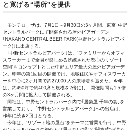
と寛げる“場所”を提供
モンテローザは、7月1日～9月30日の3ヶ月間、東京･中野
セントラルパークにて開催される屋外ビアガーデン
｢NAKANO CENTRAL BEER PARK(中野セントラルビアパ
ーク)｣に出店する。
｢中野セントラルビアパーク｣は、“ファミリーからオフィ
スワーカーまで全員が楽しめる洗練された都心のリゾート
空間”をコンセプトとした中野エリア最大の屋外ビアガーデ
ン。昨年の第1回目の開催では、地域住民やオフィスワーカ
ーを中心に2ヶ月間で約27,000 人の来場者を迎えた。今年
は、約450坪で約400席と規模を2倍にし、開催期間も1.5 倍
の3ヶ月間に拡大して開催される。
同社は、中野セントラルパーク内で｢居楽屋 千年の宴｣を
営業しており、｢中野セントラルビアパーク｣への出店は、
昨年に続き2回目となる。
今年は、“リゾート地の屋台”をテーマに営業を行う。中野
セントラルパークの都心とは思えない“緑”と“開放感”が溢れ