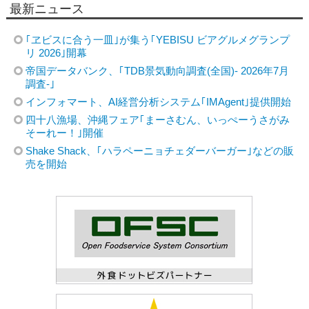
最新ニュース
｢ヱビスに合う一皿｣が集う｢YEBISU ビアグルメグランプ
リ 2026｣開幕
帝国データバンク、｢TDB景気動向調査(全国)- 2026年7月
調査-｣
インフォマート、AI経営分析システム｢IMAgent｣提供開始
四十八漁場、沖縄フェア｢まーさむん、いっぺーうさがみ
そーれー！｣開催
Shake Shack、｢ハラペーニョチェダーバーガー｣などの販
売を開始