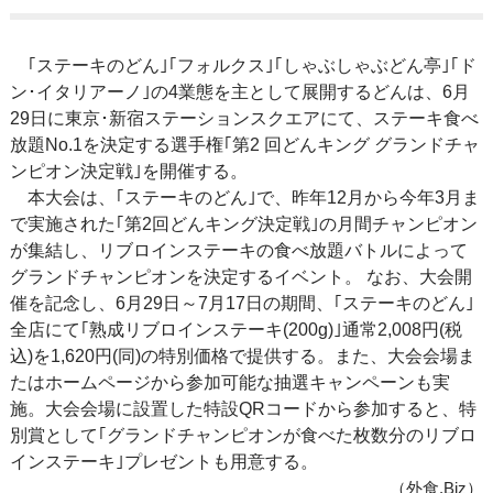
｢ステーキのどん｣｢フォルクス｣｢しゃぶしゃぶどん亭｣｢ド
ン･イタリアーノ｣の4業態を主として展開するどんは、6月
29日に東京･新宿ステーションスクエアにて、ステーキ食べ
放題No.1を決定する選手権｢第2 回どんキング グランドチャ
ンピオン決定戦｣を開催する。
本大会は、｢ステーキのどん｣で、昨年12月から今年3月ま
で実施された｢第2回どんキング決定戦｣の月間チャンピオン
が集結し、リブロインステーキの食べ放題バトルによって
グランドチャンピオンを決定するイベント。 なお、大会開
催を記念し、6月29日～7月17日の期間、｢ステーキのどん｣
全店にて｢熟成リブロインステーキ(200g)｣通常2,008円(税
込)を1,620円(同)の特別価格で提供する。また、大会会場ま
たはホームページから参加可能な抽選キャンペーンも実
施。大会会場に設置した特設QRコードから参加すると、特
別賞として｢グランドチャンピオンが食べた枚数分のリブロ
インステーキ｣プレゼントも用意する。
（外食.Biz）