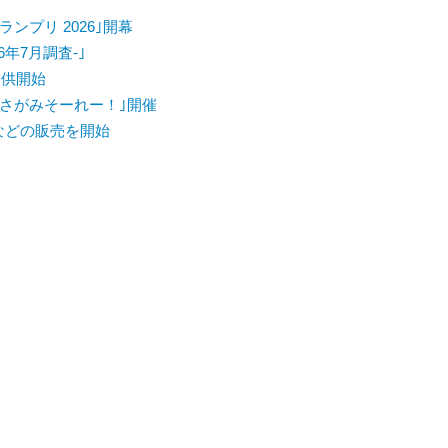
ンプリ 2026｣開幕
6年7月調査-｣
提供開始
さがみそーれー！｣開催
｣などの販売を開始