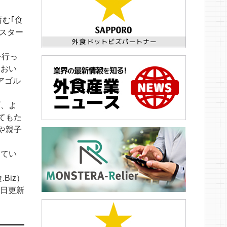
む｢食
りスター
を行っ
におい
アゴル
げ、よ
てもた
や親子
してい
.Biz）
31日更新