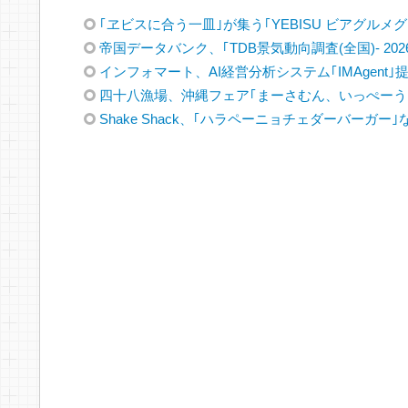
｢ヱビスに合う一皿｣が集う｢YEBISU ビアグルメグラ
帝国データバンク、｢TDB景気動向調査(全国)- 202
インフォマート、AI経営分析システム｢IMAgent｣
四十八漁場、沖縄フェア｢まーさむん、いっぺーう
Shake Shack、｢ハラペーニョチェダーバーガー