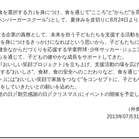
選択する力｣を身につけ、食を通じて”こころ”と”からだ”を育
ハンバーガースクール”｣として、夏休みを皮切りに8月24日よ
する企業の責務として、未来を担う子どもたちを支援する活動
｣を身につけるきっかけになればという思いから、子どもたち
健全なからだづくりを応援する学童野球･少年サッカー･ジュニ
らを通じて、子どもの健やかな成長をサポートしてきた。
｢おいしい笑顔プロジェクト｣を立ち上げ、支援活動の場を広
する”おいしさ”、食材、食の安全へのこだわりなど、食を通じ
ト｣には”おいしい笑顔で家族をつなぐ”をコンセプトに、子ども
動をしていきたいとの願いを込めた。
の日｣｢勤労感謝の日｣｢クリスマス｣にイベントの開催を予定
（外食
2013年07月