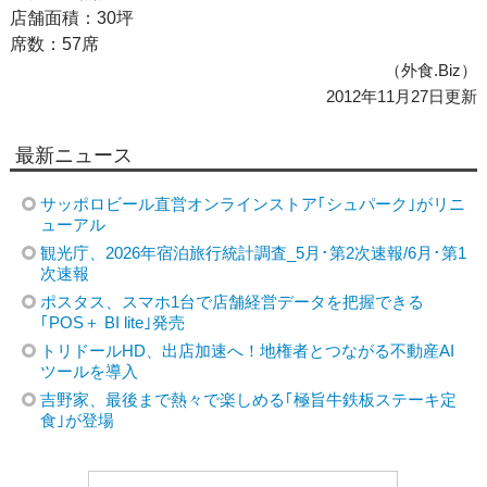
店舗面積：30坪
席数：57席
（外食.Biz）
2012年11月27日更新
最新ニュース
サッポロビール直営オンラインストア｢シュパーク｣がリニ
ューアル
観光庁、2026年宿泊旅行統計調査_5月･第2次速報/6月･第1
次速報
ポスタス、スマホ1台で店舗経営データを把握できる
｢POS＋ BI lite｣発売
トリドールHD、出店加速へ！地権者とつながる不動産AI
ツールを導入
吉野家、最後まで熱々で楽しめる｢極旨牛鉄板ステーキ定
食｣が登場