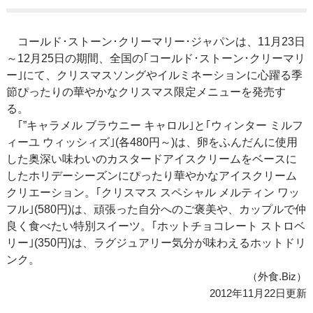
コールド･ストーン･クリーマリー･ジャパンは、11月23日
～12月25日の期間、全国の｢コールド･ストーン･クリーマリ
ー｣にて、クリスマスソングやイルミネーションに心躍る季
節ぴったりの華やかなクリスマス限定メニューを発売す
る。
｢”キャラメル ブラウニー キャロル｣と｢ウィンター ミルフ
ィーユ ウィッシィズ｣(各480円～)は、卵をふんだんに使用
した奥深い味わいのカスタードアイスクリームをベースに
したホリデーシーズンにぴったり華やかなアイスクリーム
クリエーション。｢クリスマス スペシャル メルティン ワッ
フル｣(580円)は、頑張った自分へのご褒美や、カップルで仲
良く食べたい特別スイーツ。｢ホットチョコレート ストロベ
リー｣(350円)は、ラグジュアリー気分が味わえるホットドリ
ンク。
（外食.Biz）
2012年11月22日更新