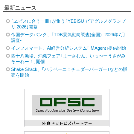
最新ニュース
｢ヱビスに合う一皿｣が集う｢YEBISU ビアグルメグランプ
リ 2026｣開幕
帝国データバンク、｢TDB景気動向調査(全国)- 2026年7月
調査-｣
インフォマート、AI経営分析システム｢IMAgent｣提供開始
四十八漁場、沖縄フェア｢まーさむん、いっぺーうさがみ
そーれー！｣開催
Shake Shack、｢ハラペーニョチェダーバーガー｣などの販
売を開始