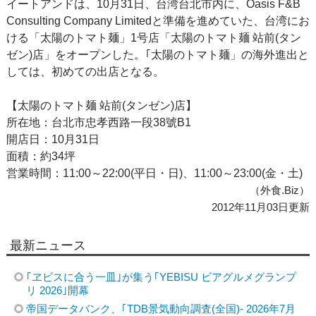
イートアンドは、10月31日、台湾台北市内に、Oasis F&B
Consulting Company Limitedと準備を進めていた、台湾にお
ける「太陽のトマト麺」1号店「太陽のトマト麺 站前(タン
ゼン)店」をオープンした。｢太陽のトマト麺」の海外進出と
しては、初めての出店となる。
【太陽のトマト麺 站前(タンゼン)店】
所在地：台北市忠孝西路一段38號B1
開店日：10月31日
面積：約34坪
営業時間：11:00～22:00(平日・日)、11:00～23:00(金・土)
（外食.Biz）
2012年11月03日更新
最新ニュース
｢ヱビスに合う一皿｣が集う｢YEBISU ビアグルメグランプ
リ 2026｣開幕
帝国データバンク、｢TDB景気動向調査(全国)- 2026年7月