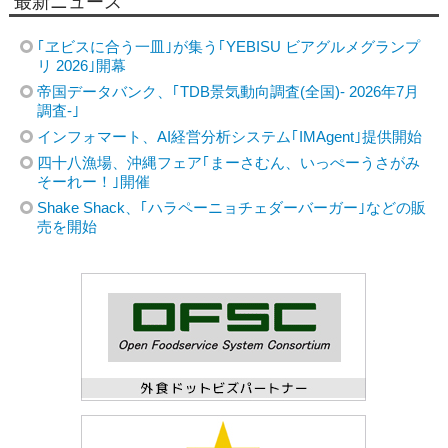
最新ニュース
｢ヱビスに合う一皿｣が集う｢YEBISU ビアグルメグランプ
リ 2026｣開幕
帝国データバンク、｢TDB景気動向調査(全国)- 2026年7月
調査-｣
インフォマート、AI経営分析システム｢IMAgent｣提供開始
四十八漁場、沖縄フェア｢まーさむん、いっぺーうさがみ
そーれー！｣開催
Shake Shack、｢ハラペーニョチェダーバーガー｣などの販
売を開始