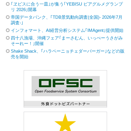
｢ヱビスに合う一皿｣が集う｢YEBISU ビアグルメグランプ
リ 2026｣開幕
帝国データバンク、｢TDB景気動向調査(全国)- 2026年7月
調査-｣
インフォマート、AI経営分析システム｢IMAgent｣提供開始
四十八漁場、沖縄フェア｢まーさむん、いっぺーうさがみ
そーれー！｣開催
Shake Shack、｢ハラペーニョチェダーバーガー｣などの販
売を開始