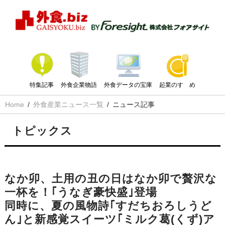
特集記事
外食企業物語
外食データの宝庫
起業のすゝめ
Home
外食産業ニュース一覧
ニュース記事
トピックス
なか卯、土用の丑の日はなか卯で贅沢な
一杯を！｢うなぎ豪快盛｣登場
同時に、夏の風物詩｢すだちおろしうど
ん｣と新感覚スイーツ｢ミルク葛(くず)ア