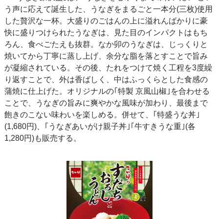
う声に応えて誕生した、うなぎをまるごと一本分(三枚)使用
した贅沢な一杯。大盛りのごはんの上に溢れんばかりに豪
快に盛りつけられたうなぎは、見た目のインパクトはもち
ろん、食べごたえも抜群。なか卯のうなぎは、じっくりと
焼いてから丁寧に蒸し上げ、余分な脂を落とすことで旨み
が凝縮されている。その後、たれをつけて焼く工程を3度繰
り返すことで、外は香ばしく、中はふっくらとした食感の
蒲焼に仕上げた。オリジナルの｢特製 京風山椒｣を合わせる
ことで、うなぎの旨みに爽やかな風味が加わり、最後まで
飽きのこない味わいを楽しめる。併せて、｢特盛うな丼｣
(1,680円)、｢うなぎあいがけ親子丼｣｢牛すきうな重｣(各
1,280円)も販売する。