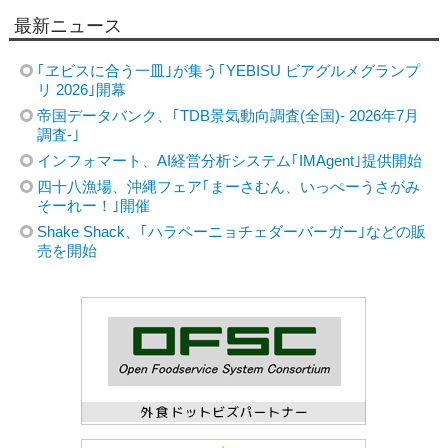
最新ニュース
｢ヱビスに合う一皿｣が集う｢YEBISU ビアグルメグランプ
リ 2026｣開幕
帝国データバンク、｢TDB景気動向調査(全国)- 2026年7月
調査-｣
インフォマート、AI経営分析システム｢IMAgent｣提供開始
四十八漁場、沖縄フェア｢まーさむん、いっぺーうさがみ
そーれー！｣開催
Shake Shack、｢ハラペーニョチェダーバーガー｣などの販
売を開始