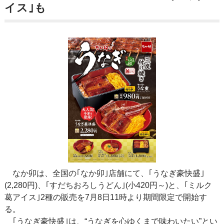
イス｣も
なか卯は、全国の｢なか卯｣店舗にて、｢うなぎ豪快盛｣
(2,280円)、｢すだちおろしうどん｣(小420円～)と、｢ミルク
葛アイス｣2種の販売を7月8日11時より期間限定で開始す
る。
｢うなぎ豪快盛｣は、“うなぎを心ゆくまで味わいたい”とい