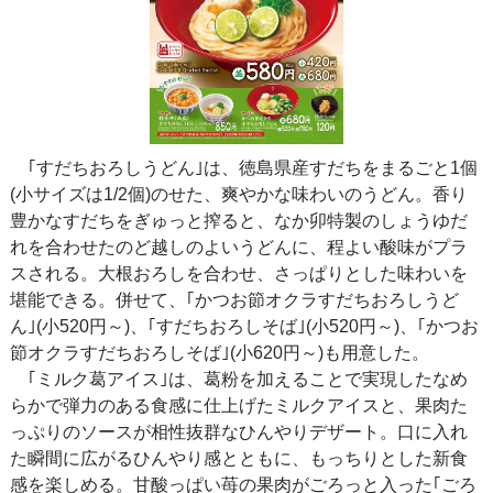
｢すだちおろしうどん｣は、徳島県産すだちをまるごと1個
(小サイズは1/2個)のせた、爽やかな味わいのうどん。香り
豊かなすだちをぎゅっと搾ると、なか卯特製のしょうゆだ
れを合わせたのど越しのよいうどんに、程よい酸味がプラ
スされる。大根おろしを合わせ、さっぱりとした味わいを
堪能できる。併せて、｢かつお節オクラすだちおろしうど
ん｣(小520円～)、｢すだちおろしそば｣(小520円～)、｢かつお
節オクラすだちおろしそば｣(小620円～)も用意した。
｢ミルク葛アイス｣は、葛粉を加えることで実現したなめ
らかで弾力のある食感に仕上げたミルクアイスと、果肉た
っぷりのソースが相性抜群なひんやりデザート。口に入れ
た瞬間に広がるひんやり感とともに、もっちりとした新食
感を楽しめる。甘酸っぱい苺の果肉がごろっと入った｢ごろ