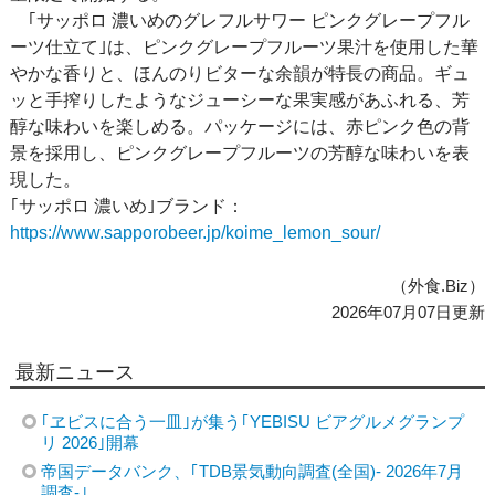
｢サッポロ 濃いめのグレフルサワー ピンクグレープフル
ーツ仕立て｣は、ピンクグレープフルーツ果汁を使用した華
やかな香りと、ほんのりビターな余韻が特長の商品。ギュ
ッと手搾りしたようなジューシーな果実感があふれる、芳
醇な味わいを楽しめる。パッケージには、赤ピンク色の背
景を採用し、ピンクグレープフルーツの芳醇な味わいを表
現した。
｢サッポロ 濃いめ｣ブランド：
https://www.sapporobeer.jp/koime_lemon_sour/
（外食.Biz）
2026年07月07日更新
最新ニュース
｢ヱビスに合う一皿｣が集う｢YEBISU ビアグルメグランプ
リ 2026｣開幕
帝国データバンク、｢TDB景気動向調査(全国)- 2026年7月
調査-｣