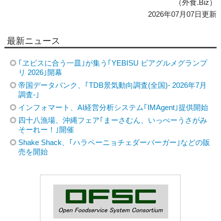
（外食.Biz）
2026年07月07日更新
最新ニュース
｢ヱビスに合う一皿｣が集う｢YEBISU ビアグルメグランプ
リ 2026｣開幕
帝国データバンク、｢TDB景気動向調査(全国)- 2026年7月
調査-｣
インフォマート、AI経営分析システム｢IMAgent｣提供開始
四十八漁場、沖縄フェア｢まーさむん、いっぺーうさがみ
そーれー！｣開催
Shake Shack、｢ハラペーニョチェダーバーガー｣などの販
売を開始