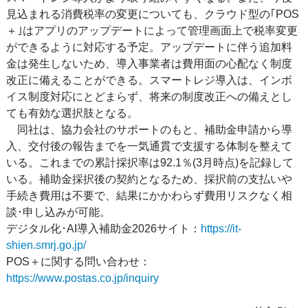
見込まれる消費税率の変更についても、クラウド型の｢POS
＋｣はアプリのアップデートによって管理画面上で税率変更
ができるように対応する予定。アップデートに伴う追加料
金は発生しないため、導入事業者は費用面の心配なく制度
改正に備えることができる。スマートレジ導入は、インボ
イス制度対応にとどまらず、将来の制度改正への備えとし
ても有効な選択肢となる。
同社は、協力会社のサポートのもと、補助金申請から導
入、交付後の報告までを一気通貫で支援する体制を整えて
いる。これまでの累計採択率は92.1％(3月時点)を記録して
いる。補助金採択後の契約となるため、採択前の支払いや
手続き費用は不要で、結果にかかわらず費用リスクなく相
談･申し込みが可能。
デジタル化･AI導入補助金2026サイト：
https://it-
shien.smrj.go.jp/
POS＋に関する問い合わせ：
https://www.postas.co.jp/inquiry