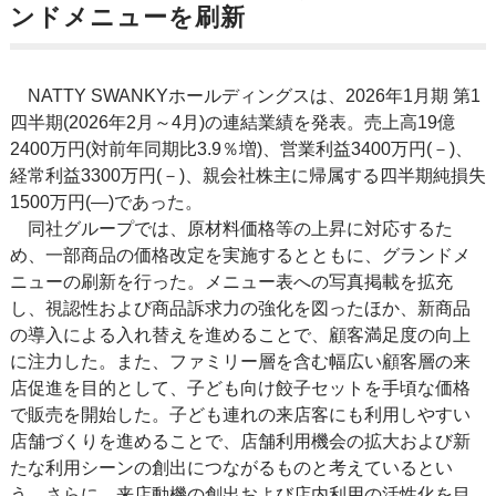
ンドメニューを刷新
NATTY SWANKYホールディングスは、2026年1月期 第1
四半期(2026年2月～4月)の連結業績を発表。売上高19億
2400万円(対前年同期比3.9％増)、営業利益3400万円(－)、
経常利益3300万円(－)、親会社株主に帰属する四半期純損失
1500万円(—)であった。
同社グループでは、原材料価格等の上昇に対応するた
め、一部商品の価格改定を実施するとともに、グランドメ
ニューの刷新を行った。メニュー表への写真掲載を拡充
し、視認性および商品訴求力の強化を図ったほか、新商品
の導入による入れ替えを進めることで、顧客満足度の向上
に注力した。また、ファミリー層を含む幅広い顧客層の来
店促進を目的として、子ども向け餃子セットを手頃な価格
で販売を開始した。子ども連れの来店客にも利用しやすい
店舗づくりを進めることで、店舗利用機会の拡大および新
たな利用シーンの創出につながるものと考えているとい
う。さらに、来店動機の創出および店内利用の活性化を目