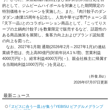
的として、ジムビームハイボールを対象とした期間限定の
特別価格キャンペーンを実施した。また、｢肉汁餃子のダン
ダダン｣創業15周年を記念し、人気中華そば専門チェーン店
｢天下一品｣とのコラボレーション商品として、｢こってりス
ープの土鍋肉汁餃子｣を数量限定で販売するなど、話題性の
ある商品施策を展開し、集客力向上およびブランド認知度
の向上を図った。
なお、2027年1月期 通期(2026年2月～2027年1月)の連結
業績予想は、売上高80億円(対前年比4.1％増)、営業利益
4000万円(－)、経常利益4000万円(－)、親会社株主に帰属す
る当期純利益1000万円(－)を見込む。
（外食.Biz）
2026年07月07日更新
最新ニュース
｢ヱビスに合う一皿｣が集う｢YEBISU ビアグルメグランプ