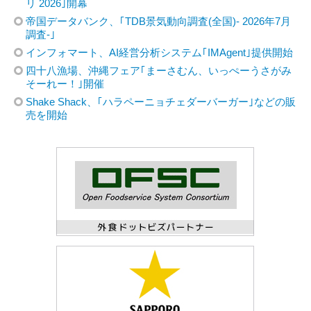
リ 2026｣開幕
帝国データバンク、｢TDB景気動向調査(全国)- 2026年7月
調査-｣
インフォマート、AI経営分析システム｢IMAgent｣提供開始
四十八漁場、沖縄フェア｢まーさむん、いっぺーうさがみ
そーれー！｣開催
Shake Shack、｢ハラペーニョチェダーバーガー｣などの販
売を開始