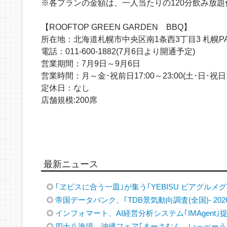
※各プランの金額は、一人当たりの120分飲み放題
【ROOFTOP GREEN GARDEN BBQ】
所在地：北海道札幌市中央区南1条西3丁目3 札幌P
電話：011-600-1882(7月6日より開通予定)
営業期間：7月9日～9月6日
営業時間：月～金･祝前日17:00～23:00(土･日･祝日1
定休日：なし
店舗規模:200席
最新ニュース
｢ヱビスに合う一皿｣が集う｢YEBISU ビアグルメグラ
帝国データバンク、｢TDB景気動向調査(全国)- 202
インフォマート、AI経営分析システム｢IMAgent｣
四十八漁場、沖縄フェア｢まーさむん、いっぺーう