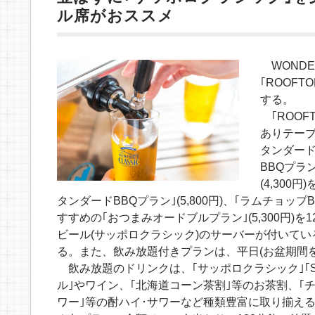
ル席がおススメ
WONDE
｢ROOFT
する。
｢ROOFT
ありテーブ
タンダード
BBQプラ
(4,30
タンダードBBQプラン｣(5,800円)、｢ラムチョップ
すすめの｢おつまみオードブルプラン｣(5,300円)
ビール(サッポロクラシック)のサーバーが付いて
る。また、飲み放題付きプランは、平日(お盆期間を
飲み放題のドリンクは、｢サッポロクラシック｣｢SO
ル｣やワイン、｢北海道コーン茶割｣等のお茶割、｢
ワー｣等の酎ハイ･サワーなど種類豊富に取り揃え