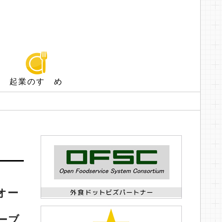
起業のすゝめ
｣オー
ーブ