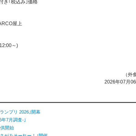
付き｢税込み｣価格
ARCO屋上
2:00～)
（外食
2026年07月
ンプリ 2026｣開幕
6年7月調査-｣
提供開始
さがみそーれー！｣開催