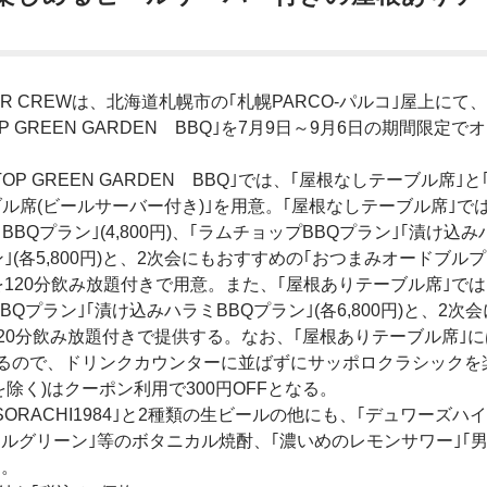
R CREWは、北海道札幌市の｢札幌PARCO-パルコ｣屋上にて、
OP GREEN GARDEN BBQ｣を7月9日～9月6日の期間限定で
OP GREEN GARDEN BBQ｣では、｢屋根なしテーブル席｣と
ル席(ビールサーバー付き)｣を用意。｢屋根なしテーブル席｣で
BBQプラン｣(4,800円)、｢ラムチョップBBQプラン｣｢漬け込
ン｣(各5,800円)と、2次会にもおすすめの｢おつまみオードブルプ
0円)を120分飲み放題付きで用意。また、｢屋根ありテーブル席｣では
BBQプラン｣｢漬け込みハラミBBQプラン｣(各6,800円)と、2次
を120分飲み放題付きで提供する。なお、｢屋根ありテーブル席｣
いるので、ドリンクカウンターに並ばずにサッポロクラシックを
除く)はクーポン利用で300円OFFとなる。
RACHI1984｣と2種類の生ビールの他にも、｢デュワーズハ
チルグリーン｣等のボタニカル焼酎、｢濃いめのレモンサワー｣｢
る。