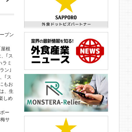
オープン
｢屋根
は、｢ス
みハラミ
ラン｣
、｢ス
会にもお
には、生
楽しめ
イボー
男梅サ