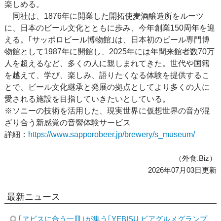
楽しめる。
同社は、1876年に開業した開拓使麦酒醸造所をルーツ
に、日本のビール文化とともに歩み、今年創業150周年を迎
える。｢サッポロビール博物館｣は、日本初のビール専門博
物館として1987年に開館し、2025年には年間来館者数70万
人を超えるなど、多くの人に親しまれてきた。世代や国籍
を越えて、学び、楽しみ、語りたくなる体験を提供するこ
とで、ビール文化継承と発展の拠点としてより多くの人に
愛される施設を目指していきたいとしている。
※ソニーの技術を活用した、現実世界に仮想世界の音が混
ざり合う新感覚の音響体験サービス
詳細：
https://www.sapporobeer.jp/brewery/s_museum/
（外食.Biz）
2026年07月03日更新
最新ニュース
｢ヱビスに合う一皿｣が集う｢YEBISU ビアグルメグランプ