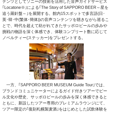
テンツとしてソニーの技術を活用した音声ガイドサービス
｢Locatone※｣による｢The Story of SAPPORO BEER～星を
追う羅針盤～｣を展開する。館内15スポットで多言語(日･
英･韓･中(繁体･簡体))の音声コンテンツを聴きながら巡るこ
とで、時代を超えて紡がれてきたサッポロビールの歩みや
挑戦の物語を深く体感でき、体験コンプリート数に応じて
ノベルティー(ステッカー)をプレゼントする。
一方、｢SAPPORO BEER MUSEUM Guide Tour｣では、
ブランドコミュニケーターによるガイド付きツアーでビー
ル文化や歴史、サッポロビールの歩みを深く体感できると
ともに、新設したツアー専用のプレミアムラウンジにて、
ツアー限定の｢復刻札幌製麦酒｣をはじめとした試飲体験を