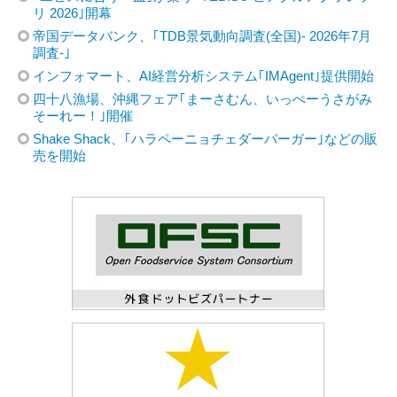
リ 2026｣開幕
帝国データバンク、｢TDB景気動向調査(全国)- 2026年7月
調査-｣
インフォマート、AI経営分析システム｢IMAgent｣提供開始
四十八漁場、沖縄フェア｢まーさむん、いっぺーうさがみ
そーれー！｣開催
Shake Shack、｢ハラペーニョチェダーバーガー｣などの販
売を開始