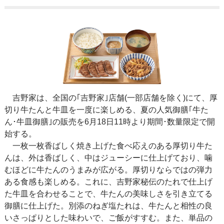
吉野家は、全国の｢吉野家｣店舗(一部店舗を除く)にて、厚
切り牛たんと牛皿を一度に楽しめる、夏の人気御膳｢牛た
ん･牛皿御膳｣の販売を6月18日11時より期間･数量限定で開
始する。
一枚一枚香ばしく焼き上げた食べ応えのある厚切り牛た
んは、外は香ばしく、中はジューシーに仕上げており、噛
むほどに牛たんのうまみが広がる。厚切りならではの弾力
ある食感も楽しめる。これに、吉野家秘伝のたれで仕上げ
た牛皿を合わせることで、牛たんの美味しさを引き立てる
御膳に仕上げた。別添のねぎ塩たれは、牛たんと相性の良
いさっぱりとした味わいで、ご飯がすすむ。また、単品の