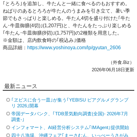
｢とろろ｣を追加し、牛たんと一緒に食べるのもおすすめ。
ねばりのあるとろろが牛たんのうまみを引き立て、暑い季
節でもさっぱりと楽しめる。牛たん4切を盛り付けた｢牛た
ん･牛皿御膳(4切)｣(1,207円)と、牛たんをたっぷり楽しめる
｢牛たん･牛皿御膳(8切)｣(1,757円)の2種類を用意した。
※金額は、店内飲食時の｢税込み｣価格
商品詳細：
https://www.yoshinoya.com/lp/gyutan_2606
（外食.Biz）
2026年06月18日更新
最新ニュース
｢ヱビスに合う一皿｣が集う｢YEBISU ビアグルメグランプ
リ 2026｣開幕
帝国データバンク、｢TDB景気動向調査(全国)- 2026年7月
調査-｣
インフォマート、AI経営分析システム｢IMAgent｣提供開始
四十八漁場、沖縄フェア｢まーさむん、いっぺーうさがみ