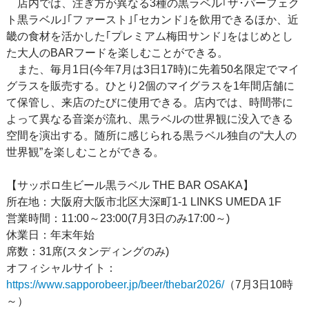
店内では、注ぎ方が異なる3種の黒ラベル｢ザ･パーフェク
ト黒ラベル｣｢ファースト｣｢セカンド｣を飲用できるほか、近
畿の食材を活かした｢プレミアム梅田サンド｣をはじめとし
た大人のBARフードを楽しむことができる。
また、毎月1日(今年7月は3日17時)に先着50名限定でマイ
グラスを販売する。ひとり2個のマイグラスを1年間店舗に
て保管し、来店のたびに使用できる。店内では、時間帯に
よって異なる音楽が流れ、黒ラベルの世界観に没入できる
空間を演出する。随所に感じられる黒ラベル独自の“大人の
世界観”を楽しむことができる。
【サッポロ生ビール黒ラベル THE BAR OSAKA】
所在地：大阪府大阪市北区大深町1-1 LINKS UMEDA 1F
営業時間：11:00～23:00(7月3日のみ17:00～)
休業日：年末年始
席数：31席(スタンディングのみ)
オフィシャルサイト：
https://www.sapporobeer.jp/beer/thebar2026/
（7月3日10時
～）