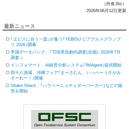
（外食.Biz）
2026年06月12日更新
最新ニュース
｢ヱビスに合う一皿｣が集う｢YEBISU ビアグルメグランプ
リ 2026｣開幕
帝国データバンク、｢TDB景気動向調査(全国)- 2026年7月
調査-｣
インフォマート、AI経営分析システム｢IMAgent｣提供開始
四十八漁場、沖縄フェア｢まーさむん、いっぺーうさがみ
そーれー！｣開催
Shake Shack、｢ハラペーニョチェダーバーガー｣などの販
売を開始