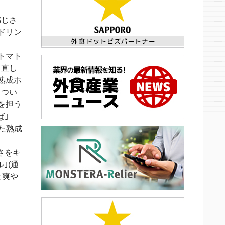
感じさ
ドリン
トマト
口直し
た熟成ホ
もつい
ナを担う
ば｣
た熟成
さをキ
｣(通
と爽や