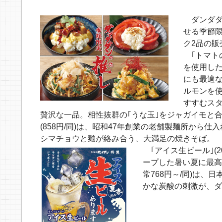
ダンダダ
せる季節限
ク2品の販
｢トマトの
を使用し
にも最適な
ルモンを
すすむスタ
贅沢な一品。相性抜群の｢うな玉｣をジャガイモと
(858円/同)は、昭和47年創業の老舗製麺所か
シマチョウと麺が絡み合う、大満足の焼きそば。
｢アイス生ビール｣(
ープした暑い夏に最高
常768円～/同)は
かな炭酸の刺激が、ダ