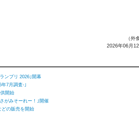
（外食
2026年06月
ンプリ 2026｣開幕
6年7月調査-｣
提供開始
さがみそーれー！｣開催
｣などの販売を開始