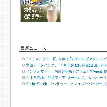
最新ニュース
｢ヱビスに合う一皿｣が集う｢YEBISU ビアグルメグラ
帝国データバンク、｢TDB景気動向調査(全国)- 202
インフォマート、AI経営分析システム｢IMAgent｣
四十八漁場、沖縄フェア｢まーさむん、いっぺーう
Shake Shack、｢ハラペーニョチェダーバーガー