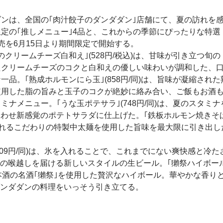
ンは、全国の｢肉汁餃子のダンダダン｣店舗にて、夏の訪れを
定の｢推しメニュー｣4品と、これからの季節にぴったりな特選
売を6月15日より期間限定で開始する。
クリームチーズ白和え｣(528円/税込)は、甘味が引き立つ旬の
たクリームチーズのコクと白和えの優しい味わいが調和した、
一品。｢熟成ホルモンにら玉｣(858円/同)は、旨味が凝縮され
使用した脂の旨みと玉子のコクが絶妙に絡み合い、ご飯もお酒
ミナメニュー。｢うな玉ポテサラ｣(748円/同)は、夏のスタミ
合わせ新感覚のポテトサラダに仕上げた。｢鉄板ホルモン焼きそ
ら仕入れるこだわりの特製中太麺を使用した旨味を最大限に引き出し
209円/同)は、氷を入れることで、これまでにない爽快感と冷た
の喉越しを届ける新しいスタイルの生ビール。｢獺祭ハイボール
、日本酒の名酒｢獺祭｣を使用した贅沢なハイボール。華やかな香り
ンダダンの料理をいっそう引き立てる。