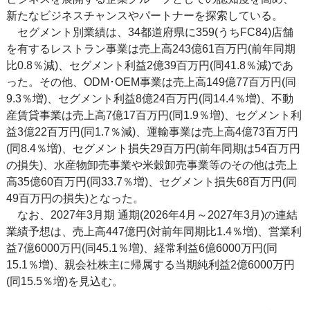
新たなビジネスチャンスやパートナーを探索している。
セグメント別業績は、34都道府県に359(うちFC84)店舗
を有するレストラン事業は売上高243億61百万円(前年同期
比0.8％減)、セグメント利益2億39百万円(同41.8％減)であ
った。その他、ODM･OEM事業は売上高149億77百万円(同
9.3％増)、セグメント利益8億24百万円(同14.4％増)、不動
産賃貸事業は売上高7億17百万円(同1.9％増)、セグメント利
益3億22百万円(同1.7％減)、運輸事業は売上高4億73百万円
(同8.4％増)、セグメント損失29百万円(前年同期は54百万円
の損失)、水産物卸売事業や米穀卸売事業等のその他は売上
高35億60百万円(同33.7％増)、セグメント損失68百万円(同
49百万円の損失)となった。
なお、2027年3月期 通期(2026年4月～2027年3月)の連結
業績予想は、売上高447億円(対前年同期比1.4％増)、営業利
益7億6000万円(同45.1％増)、経常利益6億6000万円(同
15.1％増)、親会社株主に帰属する当期純利益2億6000万円
(同15.5％増)を見込む。