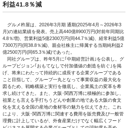
利益41.8％減
グルメ杵屋は、2026年3月期 通期(2025年4月～2026年3
月)の連結業績を発表。売上高440億8900万円(対前年同期比
4.8％増)、営業利益5億2300万円(同44.7％減)、経常利益5億
7300万円(同38.8％減)、親会社株主に帰属する当期純利益2
億2500万円(同65.3％減)であった。
同社グループは、昨年5月に｢中期経営計画｣を公表し、グ
ループビジョン｢おもてなしで付加価値の創造を紡ぐ｣を掲
げ、将来にわたって持続的に成長する企業グループである
こと目指して、グループ一丸となって事業収益の最大化を
図るため、戦略構築と実行を徹底し、企業風土の変革を希
求し続けてきた。また、大阪･関西万博に積極的に参加し、
祖業とも言える手打ちうどんや創業の地である大阪の食文
化を支える全国の産地の食材等の魅力を伝えてきた。これ
により、大阪･関西万博に関連する費用を販売費及び一般管
理費に計上しているが、外食産業だけでなく幅広くフード
ビジネスを展開する企業グループとしての認知度を高め、