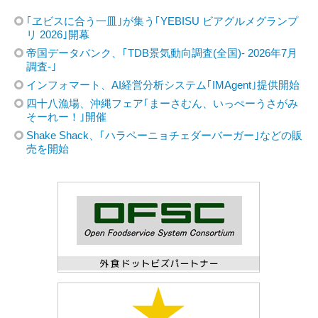
｢ヱビスに合う一皿｣が集う｢YEBISU ビアグルメグランプ
リ 2026｣開幕
帝国データバンク、｢TDB景気動向調査(全国)- 2026年7月
調査-｣
インフォマート、AI経営分析システム｢IMAgent｣提供開始
四十八漁場、沖縄フェア｢まーさむん、いっぺーうさがみ
そーれー！｣開催
Shake Shack、｢ハラペーニョチェダーバーガー｣などの販
売を開始