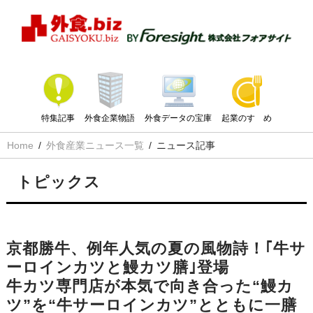
特集記事
外食企業物語
外食データの宝庫
起業のすゝめ
Home
外食産業ニュース一覧
ニュース記事
トピックス
京都勝牛、例年人気の夏の風物詩！｢牛サ
ーロインカツと鰻カツ膳｣登場
牛カツ専門店が本気で向き合った“鰻カ
ツ”を“牛サーロインカツ”とともに一膳