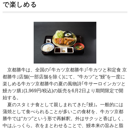
で楽しめる
京都勝牛は、全国の｢牛カツ京都勝牛｣｢牛カツと和定食 京
都勝牛｣店舗(一部店舗を除く)にて、“牛カツ”と“鰻”を一度に
楽しめる牛カツ京都勝牛の夏の風物詩｢牛サーロインカツと
鰻カツ膳｣(1,969円/税込)の販売を6月2日より期間限定で開
始する。
夏のスタミナ食として親しまれてきた｢鰻｣。一般的には
蒲焼として食べられることが多いこの食材を、牛カツ京都
勝牛では“カツ”という形で再解釈。外はサクッと香ばしく、
中はふっくら。衣をまとわせることで、鰻本来の旨みと脂