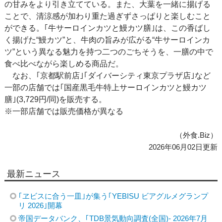
の甘みをより引き立てている。また、大葉を一緒に揚げる
ことで、清涼感が加わり重た過ぎずさっぱりと楽しむこと
ができる。｢牛サーロインカツと鰻カツ膳｣は、この香ばし
く揚げた“鰻カツ”と、牛肉の旨みが広がる“牛サーロインカ
ツ”という異なる魅力を持つ二つのごちそうを、一膳の中で
食べ比べながら楽しめる商品だ。
なお、｢京都駅前店｣｢ダイバーシティ東京プラザ店｣など
一部の店舗では｢国産黒毛牛特上サーロインカツと鰻カツ
膳｣(3,729円/同)を販売する。
※一部店舗では販売価格が異なる
（外食.Biz）
2026年06月02日更新
最新ニュース
｢ヱビスに合う一皿｣が集う｢YEBISU ビアグルメグランプ
リ 2026｣開幕
帝国データバンク、｢TDB景気動向調査(全国)- 2026年7月