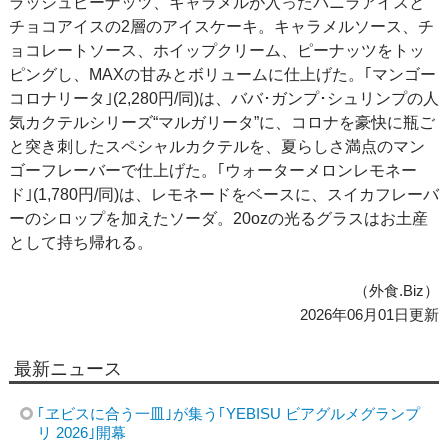
ラッシュピーナッツ、キャラメルが入ったバニラアイスと
チョコアイスの2層のアイスケーキ。キャラメルソース、チ
ョコレートソース、ホイップクリーム、ピーナッツをトッ
ピングし、MAXの甘みとボリュームに仕上げた。｢マンゴー
コロナリータ｣(2,280円/同)は、ババ･ガンプ･シュリンプの人
気カクテルシリーズ“マルガリータ”に、コロナを豪快に瓶ご
と突き刺したスペシャルカクテルを、夏らしさ満点のマン
ゴーフレーバーで仕上げた。｢ウォーターメロンレモネー
ド｣(1,780円/同)は、レモネードをベースに、スイカフレーバ
ーのシロップを加えたソーダ。20ozの光るグラスはお土産
として持ち帰れる。
（外食.Biz）
2026年06月01日更新
最新ニュース
｢ヱビスに合う一皿｣が集う｢YEBISU ビアグルメグランプ
リ 2026｣開幕