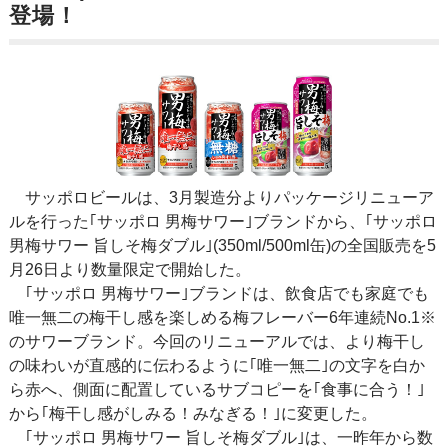
登場！
サッポロビールは、3月製造分よりパッケージリニューア
ルを行った｢サッポロ 男梅サワー｣ブランドから、｢サッポロ
男梅サワー 旨しそ梅ダブル｣(350ml/500ml缶)の全国販売を5
月26日より数量限定で開始した。
｢サッポロ 男梅サワー｣ブランドは、飲食店でも家庭でも
唯一無二の梅干し感を楽しめる梅フレーバー6年連続No.1※
のサワーブランド。今回のリニューアルでは、より梅干し
の味わいが直感的に伝わるように｢唯一無二｣の文字を白か
ら赤へ、側面に配置しているサブコピーを｢食事に合う！｣
から｢梅干し感がしみる！みなぎる！｣に変更した。
｢サッポロ 男梅サワー 旨しそ梅ダブル｣は、一昨年から数