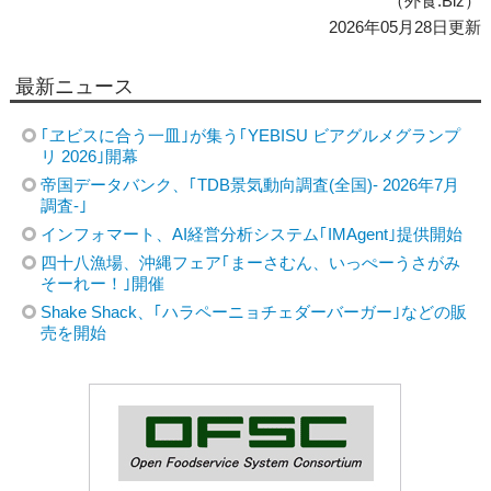
（外食.Biz）
2026年05月28日更新
最新ニュース
｢ヱビスに合う一皿｣が集う｢YEBISU ビアグルメグランプ
リ 2026｣開幕
帝国データバンク、｢TDB景気動向調査(全国)- 2026年7月
調査-｣
インフォマート、AI経営分析システム｢IMAgent｣提供開始
四十八漁場、沖縄フェア｢まーさむん、いっぺーうさがみ
そーれー！｣開催
Shake Shack、｢ハラペーニョチェダーバーガー｣などの販
売を開始