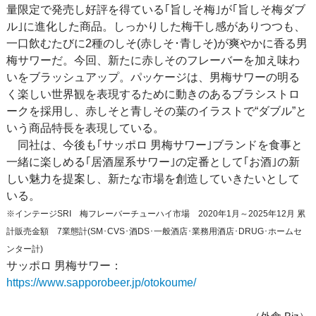
量限定で発売し好評を得ている｢旨しそ梅｣が｢旨しそ梅ダブ
ル｣に進化した商品。しっかりした梅干し感がありつつも、
一口飲むたびに2種のしそ(赤しそ･青しそ)が爽やかに香る男
梅サワーだ。今回、新たに赤しそのフレーバーを加え味わ
いをブラッシュアップ。パッケージは、男梅サワーの明る
く楽しい世界観を表現するために動きのあるブラシストロ
ークを採用し、赤しそと青しその葉のイラストで“ダブル”と
いう商品特長を表現している。
同社は、今後も｢サッポロ 男梅サワー｣ブランドを食事と
一緒に楽しめる｢居酒屋系サワー｣の定番として｢お酒｣の新
しい魅力を提案し、新たな市場を創造していきたいとして
いる。
※インテージSRI 梅フレーバーチューハイ市場 2020年1月～2025年12月 累
計販売金額 7業態計(SM･CVS･酒DS･一般酒店･業務用酒店･DRUG･ホームセ
ンター計)
サッポロ 男梅サワー：
https://www.sapporobeer.jp/otokoume/