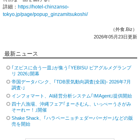
詳細：
https://hotel-chinzanso-
tokyo.jp/page/popup_ginzamitsukoshi/
（外食.Biz）
2026年05月23日更新
最新ニュース
｢ヱビスに合う一皿｣が集う｢YEBISU ビアグルメグランプ
リ 2026｣開幕
帝国データバンク、｢TDB景気動向調査(全国)- 2026年7月
調査-｣
インフォマート、AI経営分析システム｢IMAgent｣提供開始
四十八漁場、沖縄フェア｢まーさむん、いっぺーうさがみ
そーれー！｣開催
Shake Shack、｢ハラペーニョチェダーバーガー｣などの販
売を開始