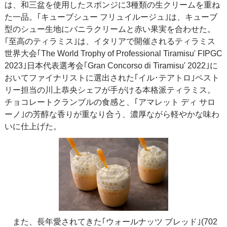
は、和三盆を使用したスポンジに3種類の生クリームを重ね
た一品。｢キューブシュー フリュイルージュ｣は、キューブ
型のシュー生地にバニラクリームと赤い果実を合わせた。
｢至高のティラミス｣は、イタリアで開催されるティラミス
世界大会｢The World Trophy of Professional Tiramisu' FIPGC
2023｣日本代表選考会｢Gran Concorso di Tiramisu' 2022｣に
おいてファイナリストに選出された｢イル･テアトロ｣ペスト
リー担当の川上恭央シェフが手がける本格派ティラミス。
チョコレートクランブルの食感と、｢アマレット ディ サロ
ーノ｣の芳醇な香りが重なり合う、濃厚ながら軽やかな味わ
いに仕上げた。
また、長年愛されてきた｢ウォールナッツ ブレッド｣(702