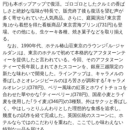
円)も本ポップアップで復活。ゴロゴロとしたクルミの香ば
しさと絶妙な塩味が特長で、販売終了後も復活を望む声が
多く寄せられていた人気商品。さらに、庭園演出｢東京雲
海｣から着想を得た看板商品｢東京雲海プリン｣(731円)も登
場。その他にも、生ケーキ各種、焼き菓子などを取り揃え
る。
なお、1990年代、ホテル椿山荘東京のラウンジ｢ル･ジャ
ルダン｣は、東京のホテルで初めて本格的なアフタヌーンテ
ィーを提供したと言われている。今回、そのアフタヌーン
ティーで長年親しまれてきたスコーンを、銀座三越限定の
新たな味わいで開発した。ラインアップは、キャラメルの
香ばしさとオレンジピールのほろ苦さが調和する｢キャラメ
ルオレンジ｣(378円)、ベリー風味の紅茶とホワイトチョコを
合わせた華やかな｢ティーベリー｣(378円)、国産小麦とライ
麦を使用した｢ライ麦｣(346円)の3種類。外はサクッと香ばし
く、中はしっとりふんわりとした理想的な食感を追求し、
幾度もの試作を経て完成した。英国伝統のスコーンに、ホ
テルならではのこだわりを重ねた、ここでしか味わえない
特別な一品を届ける。