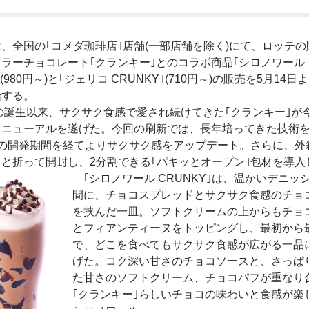
全国の｢コメダ珈琲店｣店舗(一部店舗を除く)にて、ロッテの
ラーチョコレート｢クランキー｣とのコラボ商品｢シロノワール
｣(980円～)と｢ジェリコ CRUNKY｣(710円～)の販売を5月14日
始する。
の誕生以来、サクサク食感で愛され続けてきた｢クランキー｣が
リニューアルを遂げた。今回の刷新では、長年培ってきた技術
年の開発期間を経てよりサクサク感をアップデート。さらに、外
と折って開封し、2分割できる｢パキッとオープン｣包材を導入
｢シロノワール CRUNKY｣は、温かいデニッ
間に、チョコスプレッドとサクサク食感のチョ
を挟んだ一皿。ソフトクリームの上からもチョ
とフィアンティーヌをトッピングし、最初から
で、どこを食べてもサクサク食感が広がる一品
げた。コク深い甘さのチョコソースと、さっぱ
た甘さのソフトクリーム、チョコパフが重なり
｢クランキー｣らしいチョコの味わいと食感が楽