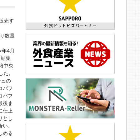
販売す
より数量
今年4月
を結集
箱中央
した。
シュの
コパフ
コパフ
最後ま
に仕上
りとし
合い、
しめる