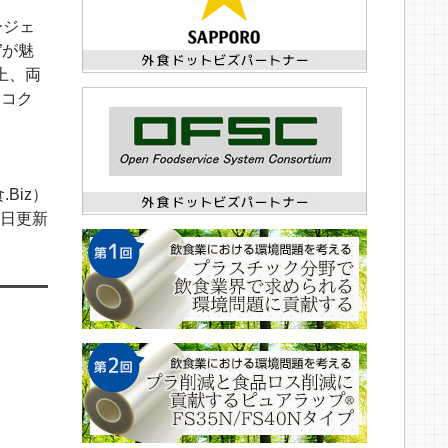
ージェ
”が魅
上、両
とコク
.Biz）
14日更新