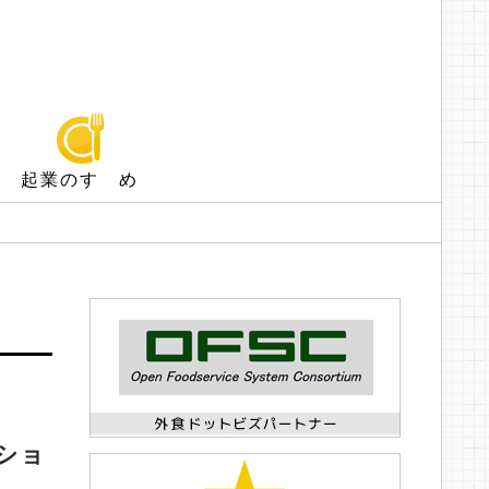
起業のすゝめ
ショ