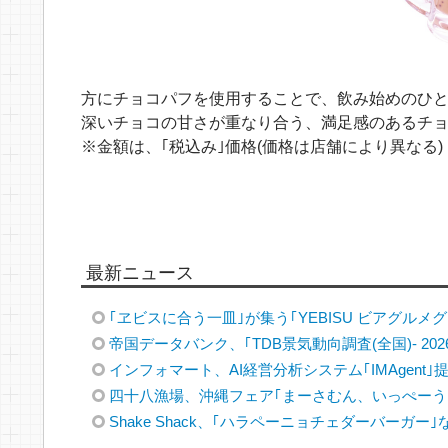
方にチョコパフを使用することで、飲み始めのひ
深いチョコの甘さが重なり合う、満足感のあるチ
※金額は、｢税込み｣価格(価格は店舗により異なる)
最新ニュース
｢ヱビスに合う一皿｣が集う｢YEBISU ビアグルメグラ
帝国データバンク、｢TDB景気動向調査(全国)- 202
インフォマート、AI経営分析システム｢IMAgent｣
四十八漁場、沖縄フェア｢まーさむん、いっぺーう
Shake Shack、｢ハラペーニョチェダーバーガー