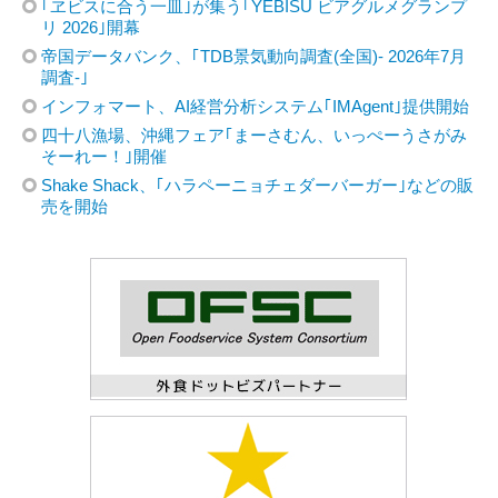
｢ヱビスに合う一皿｣が集う｢YEBISU ビアグルメグランプ
リ 2026｣開幕
帝国データバンク、｢TDB景気動向調査(全国)- 2026年7月
調査-｣
インフォマート、AI経営分析システム｢IMAgent｣提供開始
四十八漁場、沖縄フェア｢まーさむん、いっぺーうさがみ
そーれー！｣開催
Shake Shack、｢ハラペーニョチェダーバーガー｣などの販
売を開始