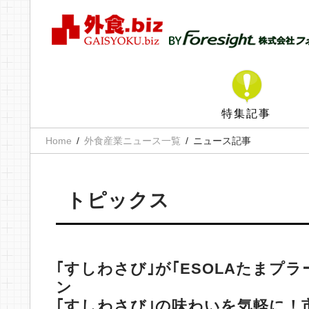
特集記事
Home
外食産業ニュース一覧
ニュース記事
トピックス
｢すしわさび｣が｢ESOLAたまプ
ン
｢すしわさび｣の味わいを気軽に！