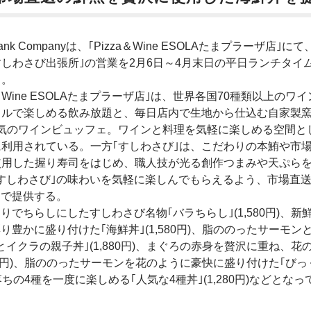
Bank Companyは、｢Pizza＆Wine ESOLAたまプラーザ店｣に
しわさび出張所｣の営業を2月6日～4月末日の平日ランチタイ
る。
a＆Wine ESOLAたまプラーザ店｣は、世界各国70種類以上のワ
イルで楽しめる飲み放題と、毎日店内で生地から仕込む自家製
が人気のワインビュッフェ。ワインと料理を気軽に楽しめる空間と
利用されている。一方｢すしわさび｣は、こだわりの本鮪や市
使用した握り寿司をはじめ、職人技が光る創作つまみや天ぷら
すしわさび｣の味わいを気軽に楽しんでもらえるよう、市場直
定で提供する。
ちらしにしたすしわさび名物｢バラちらし｣(1,580円)、新
かに盛り付けた｢海鮮丼｣(1,580円)、脂ののったサーモン
クラの親子丼｣(1,880円)、まぐろの赤身を贅沢に重ね、花
80円)、脂ののったサーモンを花のように豪快に盛り付けた｢びっ
落ちの4種を一度に楽しめる｢人気な4種丼｣(1,280円)などとなっ