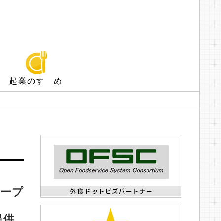
起業のすゝめ
オープ
提供