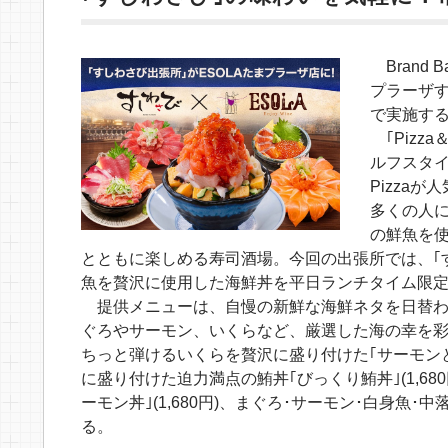
Brand 
プラーザす
で実施す
｢Pizz
ルフスタ
Pizza
多くの人に
の鮮魚を
とともに楽しめる寿司酒場。今回の出張所では、｢
魚を贅沢に使用した海鮮丼を平日ランチタイム限
提供メニューは、自慢の新鮮な海鮮ネタを日替わりで
ぐろやサーモン、いくらなど、厳選した海の幸を彩り豊
ちっと弾けるいくらを贅沢に盛り付けた｢サーモンとイ
に盛り付けた迫力満点の鮪丼｢びっくり鮪丼｣(1,6
ーモン丼｣(1,680円)、まぐろ･サーモン･白身魚･中
る。