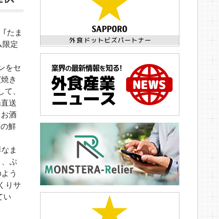
て、｢たま
ム限定
インをセ
窯焼き
して、
場直送
をお酒
送の鮮
鮮なま
と、ぷ
のよう
くりサ
てい