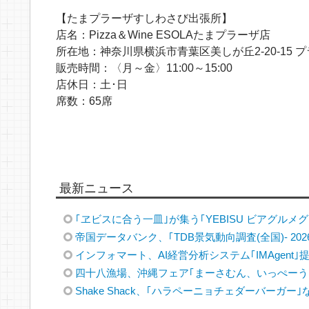
【たまプラーザすしわさび出張所】
店名：Pizza＆Wine ESOLAたまプラーザ店
所在地：神奈川県横浜市青葉区美しが丘2-20-15 
販売時間：〈月～金〉11:00～15:00
店休日：土･日
席数：65席
最新ニュース
｢ヱビスに合う一皿｣が集う｢YEBISU ビアグルメグラ
帝国データバンク、｢TDB景気動向調査(全国)- 202
インフォマート、AI経営分析システム｢IMAgent｣
四十八漁場、沖縄フェア｢まーさむん、いっぺーう
Shake Shack、｢ハラペーニョチェダーバーガー