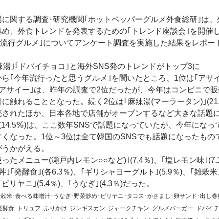
に関する調査･研究機関｢ホットペッパーグルメ外食総研｣は、
め、外食トレンドを発表するための｢トレンド座談会｣を開催
年の流行グルメ｣についてアンケート調査を実施した結果をレポー
辣湯｣｢ドバイチョコ｣と海外SNS発のトレンドがトップ3に
｢今年流行ったと思うグルメ｣を聞いたところ、1位は｢アサ
た。｢アサイー｣は、昨年の調査で2位だったが、今年はコンビニで
触れることとなった。続く2位は｢麻辣湯(マーラータン)｣(21.
売されたほか、日本各地で店舗がオープンするなど大きな話題
(14.5％)は、ここ数年SNSで話題になっていたが、今年になっ
くなった。1位～3位は全て韓国のSNSでも話題になったもの
がうかがえる。
たメニュー(瀬戸内レモン○○など)｣(7.4％)、｢塩レモン味｣(7.
鮮丼｣｢発酵食｣(各6.3％)、｢ギリシャヨーグルト｣(5.9％)、｢雑穀米
｢ビリヤニ｣(5.4％)、｢うなぎ｣(4.3％)だった。
雑穀米･食べる味噌汁･うなぎ･野菜炒め･ビリヤニ･タコス･かさまし･卵サンド･出し巻
発酵食･トリュフ･ふりかけ･ジンギスカン･ジャークチキン･グルメバーガー･ドバイチ