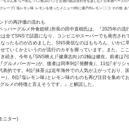
ル･“ちゃん系”らーめん･パン飲み(パンとお酒の組み合わせを楽しむ)･日本酒ベースの
クレープ)･塩レモン味･レモンを使ったメニュー(特に瀬戸内レモン〇〇)･その他･あ
レンドの再評価の流れも
ッパーグルメ外食総研｣所長の田中直樹氏は、『2025年の流
位は全てSNSで話題になり、コンビニやスーパーでも発売され
なったものが占めました。SNS発信なのはもちろん、いかに
させていくかというのが流行のカギを握っています。また、こ
き続き、今年も｢SNS映え｣｢健康志向｣の2軸は健在。前者は7
位｢グルメバーガー｣が、後者は同率9位｢発酵食｣、11位｢ギリシ
代表的です。4位｢抹茶｣は近年海外での人気が上がっており、
ー｣、6位｢塩レモン味｣とレモン味のものも再び注目を集めて
年流行グルメの特徴と言えそうです。』と解説した。
モニター)