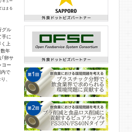
リキュー
てはまる
行グル
て手に
早く上
こ数年
位｢卵サ
ャヨー
国内で
おり、