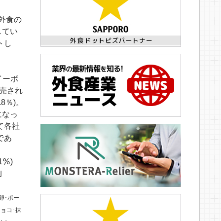
外食の
してい
トし
イーボ
販売され
8％)。
になっ
て各社
であ
1％)
｣
卵･ポー
ョコ･抹