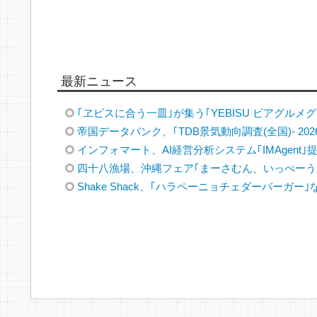
最新ニュース
｢ヱビスに合う一皿｣が集う｢YEBISU ビアグルメグラ
帝国データバンク、｢TDB景気動向調査(全国)- 202
インフォマート、AI経営分析システム｢IMAgent｣
四十八漁場、沖縄フェア｢まーさむん、いっぺーう
Shake Shack、｢ハラペーニョチェダーバーガー