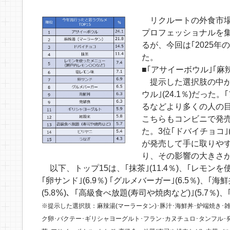
リクルートの外食市場
プロフェッショナルを集
るが、今回は｢2025
た。
■｢アサイーボウル｣｢麻
提示した選択肢の中から
ウル｣(24.1％)だっ
るなどより多くの人の目に
こちらもコンビニで発
た。3位｢ドバイチョコ｣
が発売して手に取りやす
り、その影響の大きさ
以下、トップ15は、｢抹茶｣(11.4％)、｢レモンを使っ
｢卵サンド｣(6.9％) ｢グルメバーガー｣(6.5％)、｢海
(5.8％)、｢高級食べ放題(寿司や焼肉など)｣(5.7％)、
※提示した選択肢：麻辣湯(マーラータン)･豚汁･海鮮丼･炉端焼き･
ク卵･バクテー･ギリシャヨーグルト･フラン･カヌチュロ･タンフル･