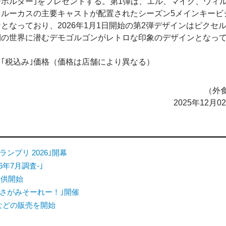
ホルダー｣をプレゼントする。第1弾は、エル、マイク、ウィ
、ルーカスの主要キャストが配置されたシーズン5メインキービ
となっており、2026年1月1日開始の第2弾デザインはピクセ
側の世界に潜むデモゴルゴンがレトロな印象のデザインとなっ
｢税込み｣価格（価格は店舗により異なる）
（外食
2025年12月
ンプリ 2026｣開幕
6年7月調査-｣
提供開始
さがみそーれー！｣開催
｣などの販売を開始