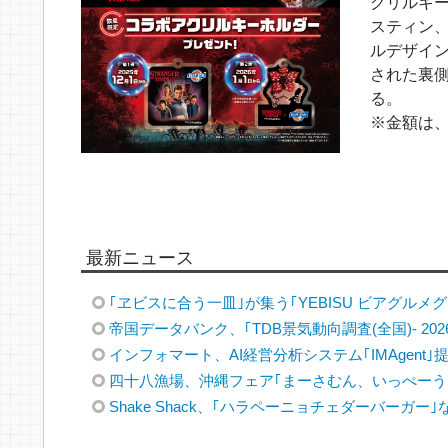
クリルキー
スティン
ルデザイン
された裏
る。
※金額は、
最新ニュース
｢ヱビスに合う一皿｣が集う｢YEBISU ビアグルメグラ
帝国データバンク、｢TDB景気動向調査(全国)- 202
インフォマート、AI経営分析システム｢IMAgent｣
四十八漁場、沖縄フェア｢まーさむん、いっぺーう
Shake Shack、｢ハラペーニョチェダーバーガー