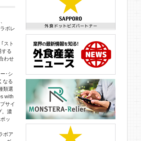
て、
コラボレ
は、｢スト
場する
み合わせ
ャー･シ
くなる
種類選
with
アップサイ
プ。濃
にポッ
ラボア