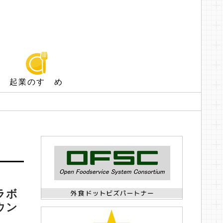
起業のすゝめ
ラボ
ウン