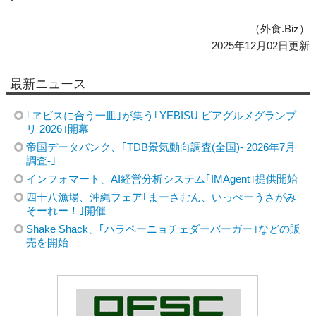
（外食.Biz）
2025年12月02日更新
最新ニュース
｢ヱビスに合う一皿｣が集う｢YEBISU ビアグルメグランプ
リ 2026｣開幕
帝国データバンク、｢TDB景気動向調査(全国)- 2026年7月
調査-｣
インフォマート、AI経営分析システム｢IMAgent｣提供開始
四十八漁場、沖縄フェア｢まーさむん、いっぺーうさがみ
そーれー！｣開催
Shake Shack、｢ハラペーニョチェダーバーガー｣などの販
売を開始