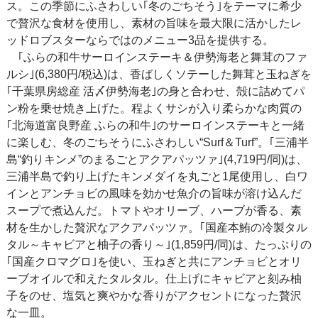
ス。この季節にふさわしい｢冬のごちそう｣をテーマに希少
で贅沢な食材を使用し、素材の旨味を最大限に活かしたレ
ッドロブスターならではのメニュー3品を提供する。
｢ふらの和牛サーロインステーキ＆伊勢海老と舞茸のファ
ルシ｣(6,380円/税込)は、香ばしくソテーした舞茸と玉ねぎを
｢千葉県房総産 活〆伊勢海老｣の身と合わせ、殻に詰めてパ
ン粉を乗せ焼き上げた。程よくサシが入り柔らかな肉質の
｢北海道富良野産 ふらの和牛｣のサーロインステーキと一緒
に楽しむ、冬のごちそうにふさわしい“Surf＆Turf”。｢三浦半
島“釣りキンメ”のまるごとアクアパッツァ｣(4,719円/同)は、
三浦半島で釣り上げたキンメダイを丸ごと1尾使用し、白ワ
インとアンチョビの風味を効かせ魚介の旨味が溶け込んだ
スープで煮込んだ。トマトやオリーブ、ハーブが香る、素
材を生かした贅沢なアクアパッツァ。｢国産本鮪の冷製タル
タル～キャビアと柚子の香り～｣(1,859円/同)は、たっぷりの
｢国産クロマグロ｣を使い、玉ねぎと共にアンチョビとオリ
ーブオイルで和えたタルタル。仕上げにキャビアと刻み柚
子をのせ、塩気と爽やかな香りがアクセントになった贅沢
な一皿。