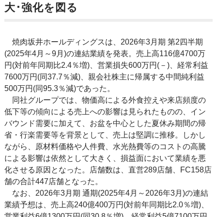
大･強化を図る
焼肉坂井ホールディングスは、2026年3月期 第2四半期
(2025年4月～9月)の連結業績を発表。売上高116億4700万
円(対前年同期比2.4％増)、営業損失600万円(－)、経常利益
7600万円(同37.7％減)、親会社株主に帰属する中間純利益
500万円(同95.3％減)であった。
同社グループでは、物価高による外食控えや来店頻度の
低下等の傾向による売上への影響は見られたものの、イン
バウンド需要に加えて、お盆を中心とした夏休み期間の帰
省・行楽需要等を背景として、売上は堅調に推移。しかし
ながら、原材料価格や人件費、水光熱費等のコストの高騰
による影響は依然として大きく、損益面において業績を悪
化させる原因となった。店舗数は、直営289店舗、FC158店
舗の合計447店舗となった。
なお、2026年3月期 通期(2025年4月～2026年3月)の連結
業績予想は、売上高240億400万円(対前年同期比2.0％増)、
営業利益6億1300万円(同30.8％増)、経常利益5億7100万円