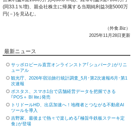
(同33.1％増)、親会社株主に帰属する当期純利益3億5000万
円(－)を見込む。
（外食.Biz）
2025年11月28日更新
最新ニュース
サッポロビール直営オンラインストア｢シュパーク｣がリニ
ューアル
観光庁、2026年宿泊旅行統計調査_5月･第2次速報/6月･第1
次速報
ポスタス、スマホ1台で店舗経営データを把握できる
｢POS＋ BI lite｣発売
トリドールHD、出店加速へ！地権者とつながる不動産AI
ツールを導入
吉野家、最後まで熱々で楽しめる｢極旨牛鉄板ステーキ定
食｣が登場