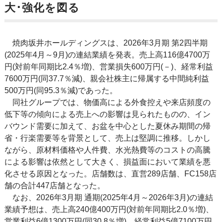
大･強化を図る
焼肉坂井ホールディングスは、2026年3月期 第2四半期
(2025年4月～9月)の連結業績を発表。売上高116億4700万
円(対前年同期比2.4％増)、営業損失600万円(－)、経常利益
7600万円(同37.7％減)、親会社株主に帰属する中間純利益
500万円(同95.3％減)であった。
同社グループでは、物価高による外食控えや来店頻度の
低下等の傾向による売上への影響は見られたものの、イン
バウンド需要に加えて、お盆を中心とした夏休み期間の帰
省・行楽需要等を背景として、売上は堅調に推移。しかし
ながら、原材料価格や人件費、水光熱費等のコストの高騰
による影響は依然として大きく、損益面において業績を悪
化させる原因となった。店舗数は、直営289店舗、FC158店
舗の合計447店舗となった。
なお、2026年3月期 通期(2025年4月～2026年3月)の連結
業績予想は、売上高240億400万円(対前年同期比2.0％増)、
営業利益6億1300万円(同30.8％増)、経常利益5億7100万円