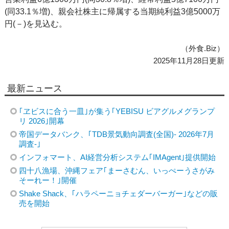
(同33.1％増)、親会社株主に帰属する当期純利益3億5000万
円(－)を見込む。
（外食.Biz）
2025年11月28日更新
最新ニュース
｢ヱビスに合う一皿｣が集う｢YEBISU ビアグルメグランプ
リ 2026｣開幕
帝国データバンク、｢TDB景気動向調査(全国)- 2026年7月
調査-｣
インフォマート、AI経営分析システム｢IMAgent｣提供開始
四十八漁場、沖縄フェア｢まーさむん、いっぺーうさがみ
そーれー！｣開催
Shake Shack、｢ハラペーニョチェダーバーガー｣などの販
売を開始