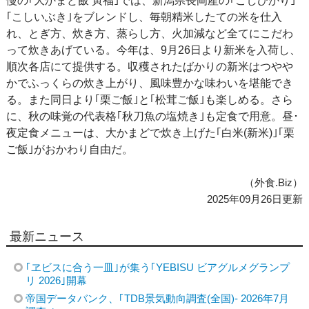
慢の｢大かまど飯 寅福｣では、新潟県長岡産の｢こしひかり｣
｢こしいぶき｣をブレンドし、毎朝精米したての米を仕入
れ、とぎ方、炊き方、蒸らし方、火加減など全てにこだわ
って炊きあげている。今年は、9月26日より新米を入荷し、
順次各店にて提供する。収穫されたばかりの新米はつやや
かでふっくらの炊き上がり、風味豊かな味わいを堪能でき
る。また同日より｢栗ご飯｣と｢松茸ご飯｣も楽しめる。さら
に、秋の味覚の代表格｢秋刀魚の塩焼き｣も定食で用意。昼･
夜定食メニューは、大かまどで炊き上げた｢白米(新米)｣｢栗
ご飯｣がおかわり自由だ。
（外食.Biz）
2025年09月26日更新
最新ニュース
｢ヱビスに合う一皿｣が集う｢YEBISU ビアグルメグランプ
リ 2026｣開幕
帝国データバンク、｢TDB景気動向調査(全国)- 2026年7月