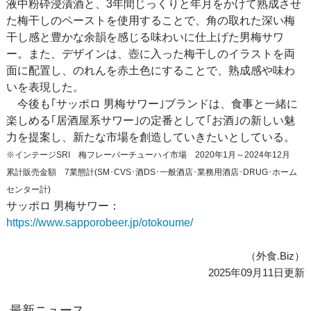
液中粉砕浸漬酒と、3年間じっくりと年月をかけて熟成させ
た梅干しのペーストを使用することで、角の取れた深い梅
干し感と豊かな余韻を感じる味わいに仕上げた男梅サワ
ー。また、デザインは、壺に入った梅干しのイラストを両
面に配置し、のれんを赤土色にすることで、熟成感や味わ
いを表現した。
今後も｢サッポロ 男梅サワー｣ブランドは、食事と一緒に
楽しめる｢居酒屋系サワー｣の定番として｢お酒｣の新しい魅
力を提案し、新たな市場を創造していきたいとしている。
※インテージSRI 梅フレーバーチューハイ市場 2020年1月～2024年12月
累計販売金額 7業態計(SM･CVS･酒DS･一般酒店･業務用酒店･DRUG･ホーム
センター計)
サッポロ 男梅サワー：
https://www.sapporobeer.jp/otokoume/
（外食.Biz）
2025年09月11日更新
最新ニュース