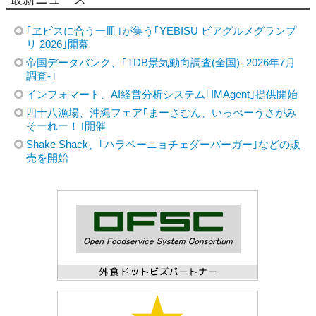
｢ヱビスに合う一皿｣が集う｢YEBISU ビアグルメグランプ
リ 2026｣開幕
帝国データバンク、｢TDB景気動向調査(全国)- 2026年7月
調査-｣
インフォマート、AI経営分析システム｢IMAgent｣提供開始
四十八漁場、沖縄フェア｢まーさむん、いっぺーうさがみ
そーれー！｣開催
Shake Shack、｢ハラペーニョチェダーバーガー｣などの販
売を開始