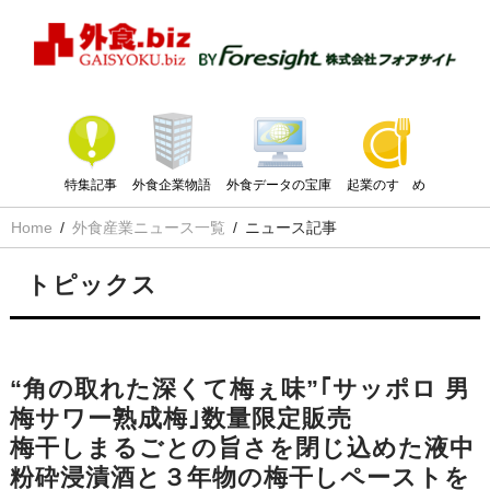
特集記事
外食企業物語
外食データの宝庫
起業のすゝめ
Home
外食産業ニュース一覧
ニュース記事
トピックス
“角の取れた深くて梅ぇ味”｢サッポロ 男
梅サワー熟成梅｣数量限定販売
梅干しまるごとの旨さを閉じ込めた液中
粉砕浸漬酒と３年物の梅干しペーストを