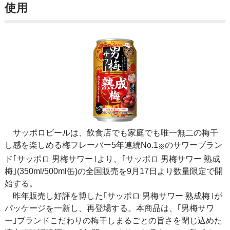
使用
サッポロビールは、飲食店でも家庭でも唯一無二の梅干
し感を楽しめる梅フレーバー5年連続No.1
のサワーブラン
※
ド｢サッポロ 男梅サワー｣より、｢サッポロ 男梅サワー 熟成
梅｣(350ml/500ml缶)の全国販売を9月17日より数量限定で開
始する。
昨年販売し好評を博した｢サッポロ 男梅サワー 熟成梅｣が
パッケージを一新し、再登場する。本商品は、｢男梅サワ
ー｣ブランドこだわりの梅干しまるごとの旨さを閉じ込めた