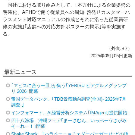
同社における取り組みとして、｢本方針による企業姿勢の
明確化、APHDで働く従業員への周知･啓発｣｢カスタマーハ
ラスメント対応マニュアルの作成とそれに沿った従業員研
修の実施｣｢店舗への対応方針ポスターの掲示｣等を実施す
る。
（外食.Biz）
2025年09月05日更新
最新ニュース
｢ヱビスに合う一皿｣が集う｢YEBISU ビアグルメグランプ
リ 2026｣開幕
帝国データバンク、｢TDB景気動向調査(全国)- 2026年7月
調査-｣
インフォマート、AI経営分析システム｢IMAgent｣提供開始
四十八漁場、沖縄フェア｢まーさむん、いっぺーうさがみ
そーれー！｣開催
Shake Shack、｢ハラペーニョチェダーバーガー｣などの販