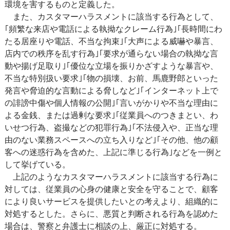
環境を害するものと定義した。
また、カスタマーハラスメントに該当する行為として、
｢頻繁な来店や電話による執拗なクレーム行為｣｢長時間にわ
たる居座りや電話、不当な拘束｣｢大声による威嚇や暴言、
店内での秩序を乱す行為｣｢要求が通らない場合の執拗な言
動や揚げ足取り｣｢優位な立場を振りかざすような暴言や、
不当な特別扱い要求｣｢物の損壊、お前、馬鹿野郎といった
発言や脅迫的な言動による脅しなど｣｢インターネット上で
の誹謗中傷や個人情報の公開｣｢言いがかりや不当な理由に
よる金銭、または過剰な要求｣｢従業員へのつきまとい、わ
いせつ行為、盗撮などの犯罪行為｣｢不法侵入や、正当な理
由のない業務スペースへの立ち入りなど｣｢その他、他の顧
客への迷惑行為を含めた、上記に準じる行為｣などを一例と
して挙げている。
上記のようなカスタマーハラスメントに該当する行為に
対しては、従業員の心身の健康と安全を守ることで、顧客
により良いサービスを提供したいとの考えより、組織的に
対処するとした。さらに、悪質と判断される行為を認めた
場合は、警察と弁護士に相談の上、厳正に対処する。