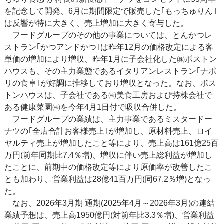
を記念して開発、6月に期間限定で販売した｢もっちゅりん｣
は反響が特に大きく、売上増加に大きく寄与した。
フードグループのその他の事業については、とんかつレ
ストラン｢かつアンドかつ｣は昨年12月の価格改定による客
単価の増加により増収、昨年1月に子会社化した㈱ボストン
ハウスも、その主力業態であるイタリアンレストラン｢ナポ
リの食卓｣が好調に推移しており増収となった。なお、ボス
トンハウスは、子会社である㈱美食工房および持株会社で
ある健康菜園㈱を今年4月1日付で吸収合併した。
フードグループの業績は、主力事業であるミスタードー
ナツの｢全店合計お客様売上｣が増加し、原材料売上、ロイ
ヤルティ売上が増加したこと等により、売上高は161億25百
万円(前年同期比7.4％増)、増収に伴い売上総利益が増加し
たことに、前期中の価格改定等により原価率が改善したこ
とも加わり、営業利益は28億41百万円(同67.2％増)となっ
た。
なお、2026年3月期 通期(2025年4月～2026年3月)の連結
業績予想は、売上高1950億円(対前年比3.3％増)、営業利益