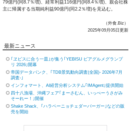
79億円(同8.7％増)、経常利益116億円(同8.4％増)、親会社株
主に帰属する当期純利益90億円(同2.2％増)を見込む。
（外食.Biz）
2025年09月05日更新
最新ニュース
｢ヱビスに合う一皿｣が集う｢YEBISU ビアグルメグランプ
リ 2026｣開幕
帝国データバンク、｢TDB景気動向調査(全国)- 2026年7月
調査-｣
インフォマート、AI経営分析システム｢IMAgent｣提供開始
四十八漁場、沖縄フェア｢まーさむん、いっぺーうさがみ
そーれー！｣開催
Shake Shack、｢ハラペーニョチェダーバーガー｣などの販
売を開始