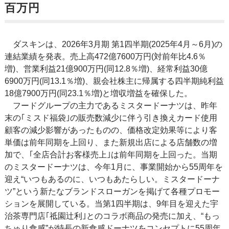
百万円
ダスキンは、2026年3月期 第1四半期(2025年4月～6月)の
連結業績を発表。売上高472億7600万円(対前年比4.6％
増)、営業利益21億900万円(同12.8％増)、経常利益30億
6900万円(同13.1％増)、親会社株主に帰属する四半期純利益
18億7900万円(同23.1％増)と増収増益を確保した。
フードグループの主力であるミスタードーナツは、昨年
末の｢ミスド福袋｣の販売数減少に伴う引き換えカード使用
顧客の減少影響があったものの、価格改定効果等により客
単価は前年同期を上回り、また新規出店による店舗数の増
加で、｢全店合計お客様売上｣は前年同期を上回った。当期
のミスタードーナツは、今年1月に、事業開始から55周年を
迎え“いつもあるのに、いつもあたらしい。ミスタードーナ
ツ”という新たなブランドスローガンを掲げて各種プロモー
ションを展開している。当第1四半期は、9年目を迎えた宇
治茶専門店｢祗園辻利｣とのコラボ商品の発売に加え、“もっ
ちゅり食感”が特長の新食感ドーナツをコンセプトに55周年