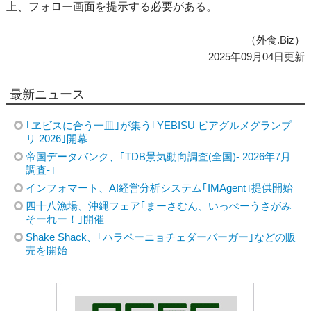
上、フォロー画面を提示する必要がある。
（外食.Biz）
2025年09月04日更新
最新ニュース
｢ヱビスに合う一皿｣が集う｢YEBISU ビアグルメグランプ
リ 2026｣開幕
帝国データバンク、｢TDB景気動向調査(全国)- 2026年7月
調査-｣
インフォマート、AI経営分析システム｢IMAgent｣提供開始
四十八漁場、沖縄フェア｢まーさむん、いっぺーうさがみ
そーれー！｣開催
Shake Shack、｢ハラペーニョチェダーバーガー｣などの販
売を開始