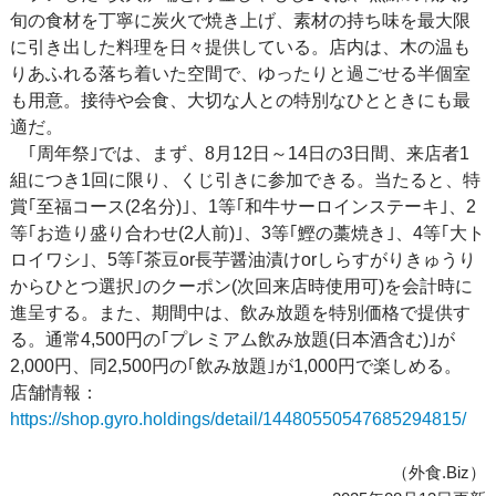
旬の食材を丁寧に炭火で焼き上げ、素材の持ち味を最大限
に引き出した料理を日々提供している。店内は、木の温も
りあふれる落ち着いた空間で、ゆったりと過ごせる半個室
も用意。接待や会食、大切な人との特別なひとときにも最
適だ。
｢周年祭｣では、まず、8月12日～14日の3日間、来店者1
組につき1回に限り、くじ引きに参加できる。当たると、特
賞｢至福コース(2名分)｣、1等｢和牛サーロインステーキ｣、2
等｢お造り盛り合わせ(2人前)｣、3等｢鰹の藁焼き｣、4等｢大ト
ロイワシ｣、5等｢茶豆or長芋醤油漬けorしらすがりきゅうり
からひとつ選択｣のクーポン(次回来店時使用可)を会計時に
進呈する。また、期間中は、飲み放題を特別価格で提供す
る。通常4,500円の｢プレミアム飲み放題(日本酒含む)｣が
2,000円、同2,500円の｢飲み放題｣が1,000円で楽しめる。
店舗情報：
https://shop.gyro.holdings/detail/14480550547685294815/
（外食.Biz）