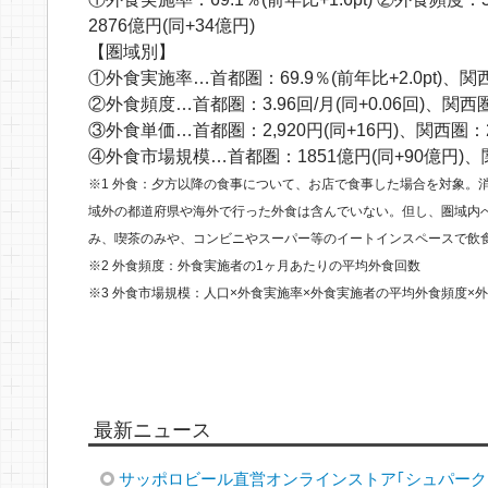
2876億円(同+34億円)
【圏域別】
①外食実施率…首都圏：69.9％(前年比+2.0pt)、関西圏：6
②外食頻度…首都圏：3.96回/月(同+0.06回)、関西圏：3
③外食単価…首都圏：2,920円(同+16円)、関西圏：2,8
④外食市場規模…首都圏：1851億円(同+90億円)、関
※1 外食：夕方以降の食事について、お店で食事した場合を対象。
域外の都道府県や海外で行った外食は含んでいない。但し、圏域内へ
み、喫茶のみや、コンビニやスーパー等のイートインスペースで飲
※2 外食頻度：外食実施者の1ヶ月あたりの平均外食回数
※3 外食市場規模：人口×外食実施率×外食実施者の平均外食頻度×
最新ニュース
サッポロビール直営オンラインストア｢シュパーク