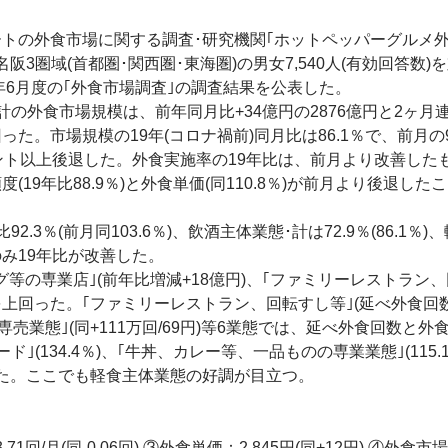
トの外食市場に関する調査･研究機関｢ホットペッパーグルメ
名阪3圏域(首都圏･関西圏･東海圏)の男女7,540人(有効回答数)
5年6月度の｢外食市場調査｣の調査結果を公表した。
の外食市場規模は、前年同月比+34億円の2876億円と2ヶ月
った。市場規模の19年(コロナ禍前)同月比は86.1％で、前月の9
ント以上後退した。外食実施率の19年比は、前月より改善した
度(19年比88.9％)と外食単価(同110.8％)が前月より後退した
％(前月同103.6％)、飲酒主体業態･計は72.9％(86.1％)
計のみ19年比が改善した。
の専業店｣(前年比増減+18億円)、｢ファミリーレストラン
年を上回った。｢ファミリーレストラン、回転すし等｣(延べ外食回数
専売業態｣(同+111万回/69円)等6業態では、延べ外食回数と外
(134.4％)、｢牛丼、カレー等、一品ものの専業業態｣(115.1
た。ここでも軽食主体業態の好調が目立つ。
.71回/月(同-0.06回) ③外食単価：2,845円(同+12円) ④外食