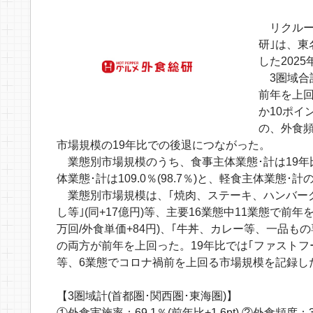
リクルー
研｣は、東
した202
3圏域合計
前年を上回
か10ポイ
の、外食頻
市場規模の19年比での後退につながった。
業態別市場規模のうち、食事主体業態･計は19年比92.3
体業態･計は109.0％(98.7％)と、軽食主体業態･
業態別市場規模は、｢焼肉、ステーキ、ハンバーグ等
し等｣(同+17億円)等、主要16業態中11業態で前
万回/外食単価+84円)、｢牛丼、カレー等、一品もの
の両方が前年を上回った。19年比では｢ファストフード｣
等、6業態でコロナ禍前を上回る市場規模を記録し
【3圏域計(首都圏･関西圏･東海圏)】
①外食実施率：69.1％(前年比+1.6pt) ②外食頻度：3