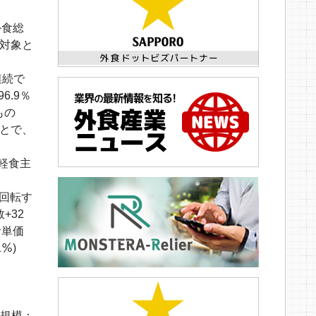
外食総
を対象と
連続で
6.9％
もの
ことで、
、軽食主
、回転す
+32
食単価
％)
市場規模：